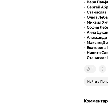
Вера Панф
Сергей Аб
Станислав
Ольга Лебе
Михаил Хм
София Леб
Анна Цукан
Александр 
Максим Де
Екатерина 
Никита Са
Станислав
0
Найти в Пои
Комментар