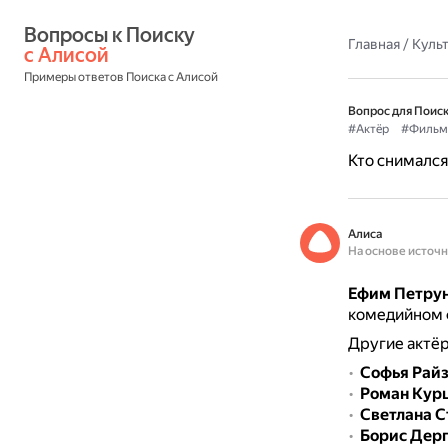
Вопросы к Поиску 
Главная
/
Культ
с Алисой
Примеры ответов Поиска с Алисой
Вопрос для Поиск
#Актёр
#Фильм
Кто снимался 
Алиса
На основе источ
Ефим Петрун
комедийном ф
Другие актёр
Софья Рай
Роман Кур
Светлана С
Борис Дер