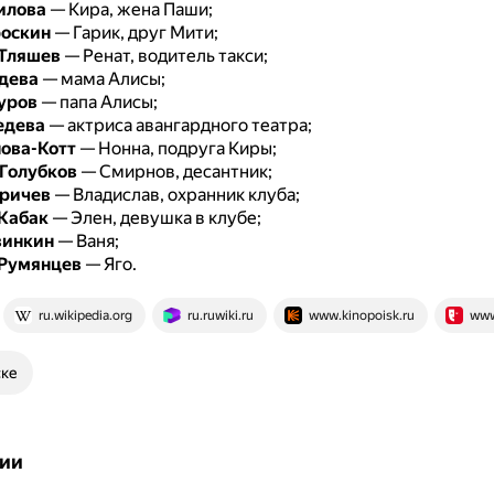
илова
— Кира, жена Паши;
роскин
— Гарик, друг Мити;
 Тляшев
— Ренат, водитель такси;
дева
— мама Алисы;
уров
— папа Алисы;
едева
— актриса авангардного театра;
ова-Котт
— Нонна, подруга Киры;
Голубков
— Смирнов, десантник;
ричев
— Владислав, охранник клуба;
Кабак
— Элен, девушка в клубе;
винкин
— Ваня;
 Румянцев
— Яго.
ru.wikipedia.org
ru.ruwiki.ru
www.kinopoisk.ru
www.
ске
ии