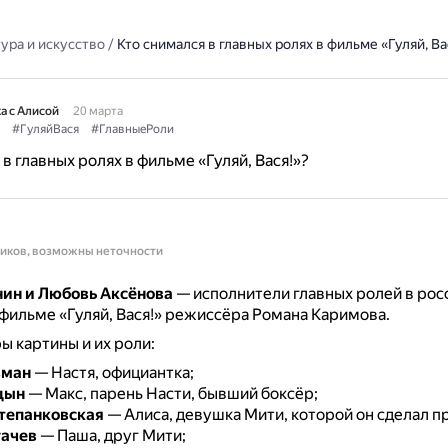
ура и искусство
/
Кто снимался в главных ролях в фильме «Гуляй, Ва
а с Алисой
20 марта
#ГуляйВася
#ГлавныеРоли
в главных ролях в фильме «Гуляй, Вася!»?
ников, возможны неточности
ин и Любовь Аксёнова
— исполнители главных ролей в ро
ильме «Гуляй, Вася!» режиссёра Романа Каримова.
ы картины и их роли:
зман
— Настя, официантка;
цын
— Макс, парень Насти, бывший боксёр;
тепанковская
— Алиса, девушка Мити, которой он сделал 
гачев
— Паша, друг Мити;