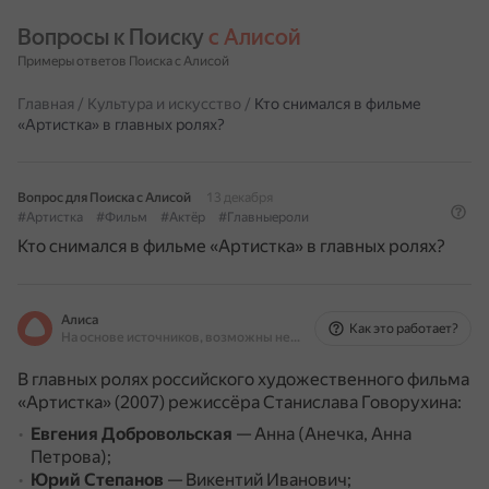
Вопросы к Поиску 
с Алисой
Примеры ответов Поиска с Алисой
Главная
/
Культура и искусство
/
Кто снимался в фильме
«Артистка» в главных ролях?
Вопрос для Поиска с Алисой
13 декабря
#Артистка
#Фильм
#Актёр
#Главныероли
Кто снимался в фильме «Артистка» в главных ролях?
Алиса
Как это работает?
На основе источников, возможны неточности
В главных ролях российского художественного фильма
«Артистка» (2007) режиссёра Станислава Говорухина:
Евгения Добровольская
— Анна (Анечка, Анна
Петрова);
Юрий Степанов
— Викентий Иванович;