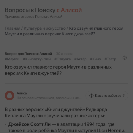
Вопросы к Поиску 
с Алисой
Примеры ответов Поиска с Алисой
Главная
/
Культура и искусство
/
Кто озвучил главного героя
Маугли в различных версиях Книги джунглей?
Вопрос для Поиска с Алисой
30 января
#Маугли
#Книгаджунглей
#Озвучка
#Актёр
#Кино
#Театр
Кто озвучил главного героя Маугли в различных
версиях Книги джунглей?
Алиса
Как это работает?
На основе источников, возможны неточности
В разных версиях «Книги джунглей» Редьярда
Киплинга Маугли озвучивали разные актёры:
Джейсон Скотт Ли
— в адаптации 1994 года, где
также в роли ребёнка Маугли выступил Шон Негели.