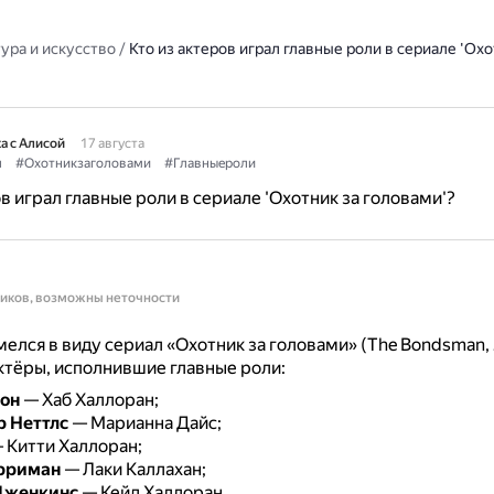
ура и искусство
/
Кто из актеров играл главные роли в сериале 'Охо
а с Алисой
17 августа
л
#Охотникзаголовами
#Главныероли
ов играл главные роли в сериале 'Охотник за головами'?
ников, возможны неточности
елся в виду сериал «Охотник за головами» (The Bondsman, 
тёры, исполнившие главные роли:
он
— Хаб Халлоран;
 Неттлс
— Марианна Дайс;
 Китти Халлоран;
рриман
— Лаки Каллахан;
Дженкинс
— Кейд Халлоран.