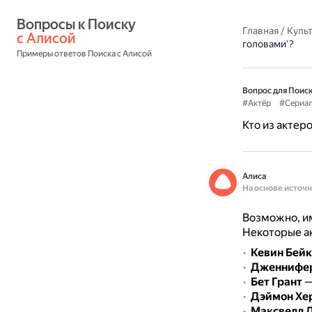
Вопросы к Поиску 
Главная
/
Культ
с Алисой
головами'?
Примеры ответов Поиска с Алисой
Вопрос для Поиск
#Актёр
#Сериа
Кто из актер
Алиса
На основе источ
Возможно, им
Некоторые ак
Кевин Бейк
Дженнифер
Бет Грант
—
Дэймон Хе
Максвелл 