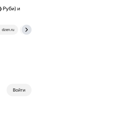
 Руби) и
dzen.ru
wink.ru
Войти