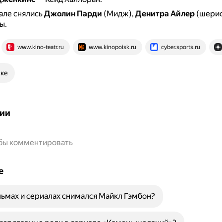
але снялись
Джолин Парди
(Мидж),
Денитра Айлер
(шериф
ы.
www.kino-teatr.ru
www.kinopoisk.ru
cyber.sports.ru
ске
ии
обы комментировать
е
льмах и сериалах снимался Майкл Гэмбон?