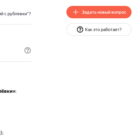
Задать новый вопрос
й с рублевки”?
Как это работает?
лёвки»
:
);