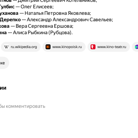
атнов
— Дмитрий Сергеевич Котельников;
Гулбис
— Олег Елисеев;
уханова
— Наталья Петровна Яковлева;
 Дерепко
— Александр Александрович Савельев;
кова
— Вера Сергеевна Ершова;
ина
— Алиса Рыбкина (Рубцова).
ru.wikipedia.org
www.kinopoisk.ru
www.kino-teatr.ru
ске
ии
обы комментировать