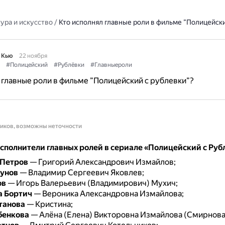
ура и искусство
/
Кто исполнял главные роли в фильме ”Полицейски
 Кью
22 ноября
#Полицейский
#Рублёвки
#Главныероли
 главные роли в фильме ”Полицейский с рублевки”?
ников, возможны неточности
сполнители главных ролей в сериале «Полицейский с Руб
 Петров
— Григорий Александрович Измайлов;
рунов
— Владимир Сергеевич Яковлев;
ов
— Игорь Валерьевич (Владимирович) Мухич;
а Бортич
— Вероника Александровна Измайлова;
танова
— Кристина;
бенкова
— Алёна (Елена) Викторовна Измайлова (Смирнова