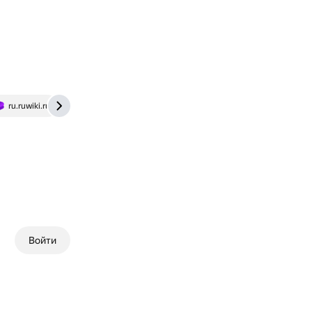
ru.ruwiki.ru
ru.kinorium.com
Войти