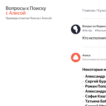
Вопросы к Поиску 
Главная
/
Культ
с Алисой
Примеры ответов Поиска с Алисой
Вопрос из Яндекс
#Актёр
#Фильм
Кто исполнял
Алиса
На основе источ
Некоторые и
Александр
Сергей Бу
Роман Поп
Александр
Софья Каш
Татьяна Ба