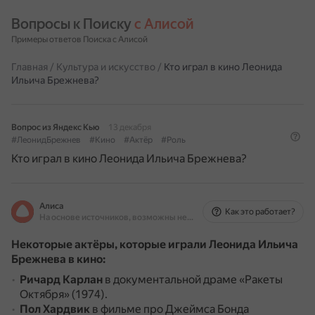
Вопросы к Поиску 
с Алисой
Примеры ответов Поиска с Алисой
Главная
/
Культура и искусство
/
Кто играл в кино Леонида
Ильича Брежнева?
Вопрос из Яндекс Кью
13 декабря
#ЛеонидБрежнев
#Кино
#Актёр
#Роль
Кто играл в кино Леонида Ильича Брежнева?
Алиса
Как это работает?
На основе источников, возможны неточности
Некоторые актёры, которые играли Леонида Ильича
Брежнева в кино:
Ричард Карлан
в документальной драме «Ракеты
Октября» (1974).
Пол Хардвик
в фильме про Джеймса Бонда