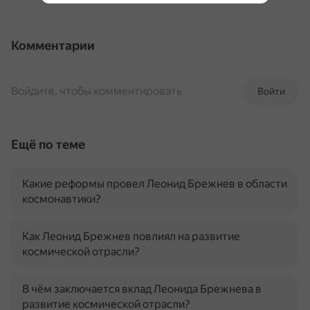
Комментарии
Войдите, чтобы комментировать
Войти
Ещё по теме
Какие реформы провел Леонид Брежнев в области
космонавтики?
Как Леонид Брежнев повлиял на развитие
космической отрасли?
В чём заключается вклад Леонида Брежнева в
развитие космической отрасли?