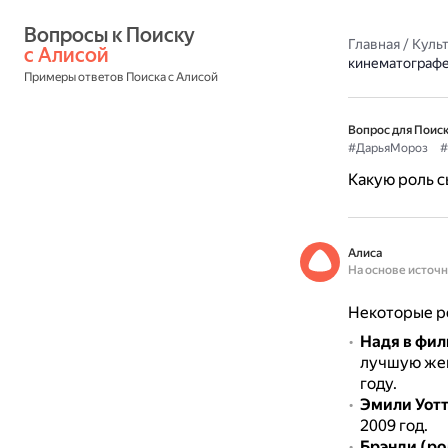
Вопросы к Поиску 
Главная
/
Культ
с Алисой
кинематограф
Примеры ответов Поиска с Алисой
Вопрос для Поиск
#ДарьяМороз
#
Какую роль 
Алиса
На основе источ
Некоторые р
Надя в фил
лучшую жен
году.
Эмили Уотт
2009 год.
Брэнди (ро