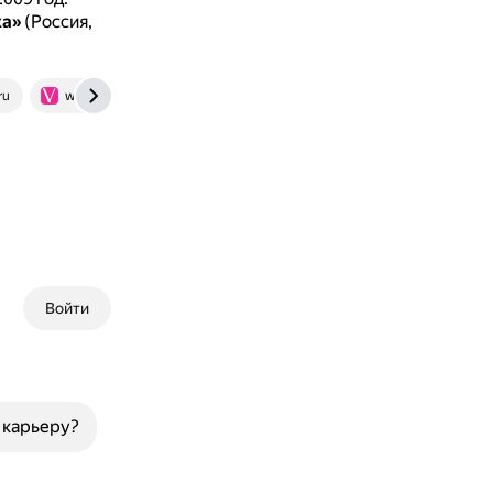
жа»
(Россия,
ru
www.thevoicemag.ru
Войти
 карьеру?