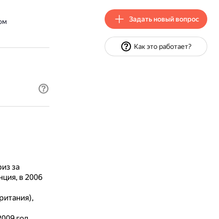
Задать новый вопрос
ом
Как это работает?
риз за
ция, в 2006
ритания),
009 год.