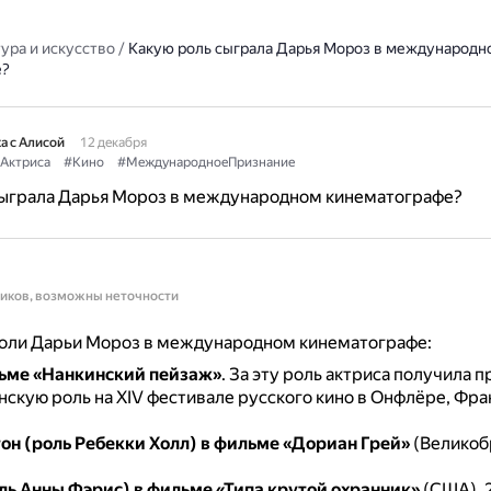
ура и искусство
/
Какую роль сыграла Дарья Мороз в международн
е?
а с Алисой
12 декабря
Актриса
#Кино
#МеждународноеПризнание
сыграла Дарья Мороз в международном кинематографе?
ников, возможны неточности
оли Дарьи Мороз в международном кинематографе:
ьме «Нанкинский пейзаж»
.
За эту роль актриса получила п
скую роль на XIV фестивале русского кино в Онфлёре, Фран
он (роль Ребекки Холл) в фильме «Дориан Грей»
(Великоб
ль Анны Фэрис) в фильме «Типа крутой охранник»
(США), 2