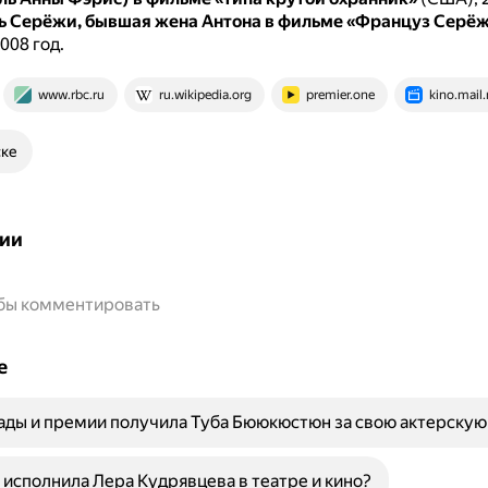
ь Серёжи, бывшая жена Антона в фильме «Француз Серё
008 год.
www.rbc.ru
ru.wikipedia.org
premier.one
kino.mail.
ске
ии
обы комментировать
е
ады и премии получила Туба Бююкюстюн за свою актерскую
 исполнила Лера Кудрявцева в театре и кино?