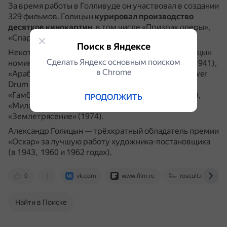
За время работы в Голливуде он участвовал в создании
329 фильмов.
Голицын
курировал производство
десятков кинокартин
, в том числе «Призрак оперы»,
«Спартак», «Убить пересмешника».
Поиск в Яндексе
Некоторые фильмы, за работу над которыми Голицын
Сделать Яндекс основным поиском
номинировался на премию «Оскар»: «Sundown» (1941),
в Сhrome
«Арабские ночи» (1942), «The Climax» (1944), «Flower
Drum Song» (1961), «That Touch of Mink» (1962),
«Гамбит» (1966), «Thoroughly Modern Millie» (1967),
ПРОДОЛЖИТЬ
«Милая Чарити» (1969), «Аэропорт» (1970),
«Землетрясение» (1974).
Александр Голицын — трёхкратный обладатель премии
«Оскар» за лучшую работу художника-постановщика
(в 1943, 1960 и 1962 годах).
0
vk.com
www.film.ru
roscult.org
Найти в Поиске