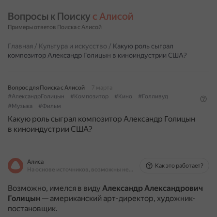
Вопросы к Поиску 
с Алисой
Примеры ответов Поиска с Алисой
Главная
/
Культура и искусство
/
Какую роль сыграл
композитор Александр Голицын в киноиндустрии США?
Вопрос для Поиска с Алисой
7 марта
#АлександрГолицын
#Композитор
#Кино
#Голливуд
#Музыка
#Фильм
Какую роль сыграл композитор Александр Голицын
в киноиндустрии США?
Алиса
Как это работает?
На основе источников, возможны неточности
Возможно, имелся в виду
Александр Александрович
Голицын
— американский арт-директор, художник-
постановщик.