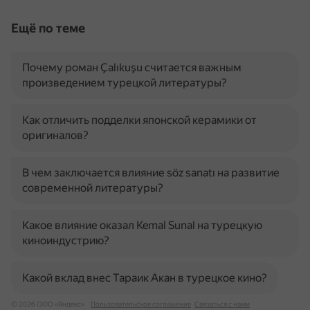
Ещё по теме
Почему роман Çalıkuşu считается важным
произведением турецкой литературы?
Как отличить подделки японской керамики от
оригиналов?
В чем заключается влияние söz sanatı на развитие
современной литературы?
Какое влияние оказал Kemal Sunal на турецкую
киноиндустрию?
Какой вклад внес Тараик Акан в турецкое кино?
© 2026 ООО «Яндекс»
Пользовательское соглашение
Связаться с нами