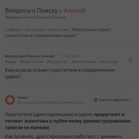
Вопросы к Поиску 
с Алисой
Примеры ответов Поиска с Алисой
Главная
/
Культура и искусство
/
Какую роль играют
укротители в современном цирке?
Вопрос для Поиска с Алисой
14 сентября
#Цирк
#Укротители
#Искусство
#Развлечения
#Культура
Какую роль играют укротители в современном
цирке?
Алиса
Как это работает?
На основе источников, возможны неточности
Укротители (дрессировщики) в цирке
приручают и
готовят животных к публичному демонстрированию
трюков на манеже
.
Как правило, дрессировщики работают с дикими и