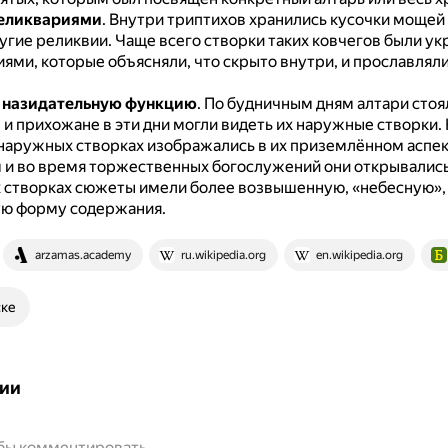
еликвариями
.
Внутри триптихов хранились кусочки мощей 
ругие реликвии.
Чаще всего створки таких ковчегов были у
ями, которые объясняли, что скрыто внутри, и прославляли
 назидательную функцию
.
По будничным дням алтари стоя
 и прихожане в эти дни могли видеть их наружные створки.
наружных створках изображались в их приземлённом аспек
 и во время торжественных богослужений они открывались,
 створках сюжеты имели более возвышенную, «небесную»,
ю форму содержания.
arzamas.academy
ru.wikipedia.org
en.wikipedia.org
ске
ии
обы комментировать