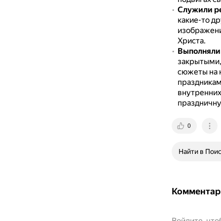
Служили р
какие-то д
изображени
Христа.
Выполняли
закрытыми,
сюжеты на 
праздникам
внутренних
праздничну
0
Найти в Пои
Комментар
Войдите, чт