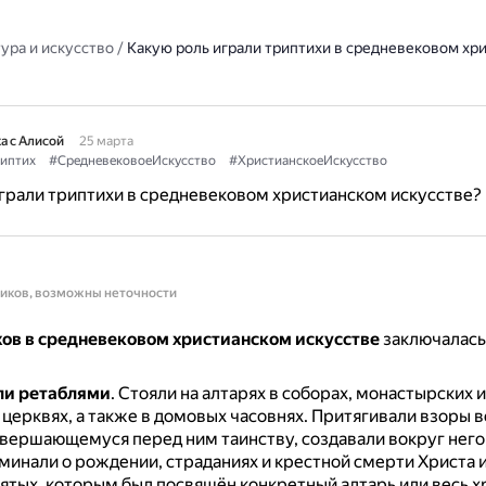
ура и искусство
/
Какую роль играли триптихи в средневековом хр
а с Алисой
25 марта
иптих
#СредневековоеИскусство
#ХристианскоеИскусство
грали триптихи в средневековом христианском искусстве?
ников, возможны неточности
хов в средневековом христианском искусстве
заключалась
ли ретаблями
.
Стояли на алтарях в соборах, монастырских 
церквях, а также в домовых часовнях.
Притягивали взоры 
овершающемуся перед ним таинству, создавали вокруг него
минали о рождении, страданиях и крестной смерти Христа и
вятых, которым был посвящён конкретный алтарь или весь х