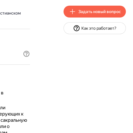
Задать новый вопрос
истианском
Как это работает?
 в
или
верующих к
 сакральную
ли о
рам.