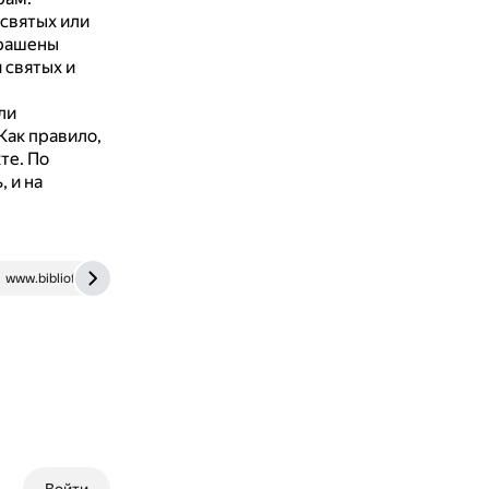
святых или
крашены
 святых и
ли
Как правило,
те.
По
 и на
www.bibliofond.ru
cheloveknauka.com