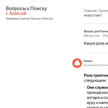
Вопросы к Поиску 
Главная
/
Культ
с Алисой
искусстве?
Примеры ответов Поиска с Алисой
Вопрос для Поиск
#Искусство
#Тр
Какую роль и
Алиса
На основе источ
Роль трипти
следующем:
Они служи
приходских 
алтарю и с
ауру и напо
подвигах с