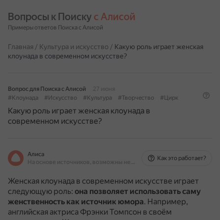
Вопросы к Поиску 
с Алисой
Примеры ответов Поиска с Алисой
Главная
/
Культура и искусство
/
Какую роль играет женская
клоунада в современном искусстве?
Вопрос для Поиска с Алисой
27 июня
#Клоунада
#Искусство
#Культура
#Творчество
#Цирк
Какую роль играет женская клоунада в
современном искусстве?
Алиса
Как это работает?
На основе источников, возможны неточности
Женская клоунада в современном искусстве играет
следующую роль:
она позволяет использовать саму
женственность как источник юмора
.
Например,
английская актриса Фрэнки Томпсон в своём