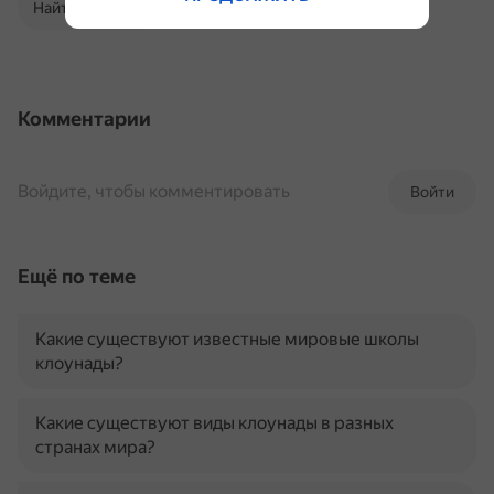
Найти в Поиске
Комментарии
Войдите, чтобы комментировать
Войти
Ещё по теме
Какие существуют известные мировые школы
клоунады?
Какие существуют виды клоунады в разных
странах мира?