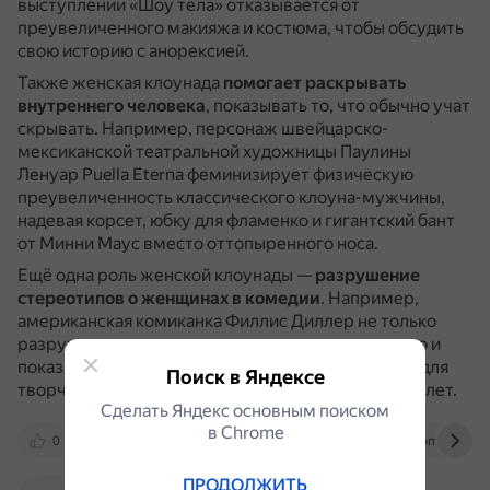
выступлении «Шоу тела» отказывается от
преувеличенного макияжа и костюма, чтобы обсудить
свою историю с анорексией.
Также женская клоунада
помогает раскрывать
внутреннего человека
, показывать то, что обычно учат
скрывать.
Например, персонаж швейцарско-
мексиканской театральной художницы Паулины
Ленуар Puella Eterna феминизирует физическую
преувеличенность классического клоуна-мужчины,
надевая корсет, юбку для фламенко и гигантский бант
от Минни Маус вместо оттопыренного носа.
Ещё одна роль женской клоунады —
разрушение
стереотипов о женщинах в комедии
.
Например,
американская комиканка Филлис Диллер не только
разрушила стереотипы о женщинах в комедии, но и
показала, что возраст не является препятствием для
Поиск в Яндексе
творчества и успеха: она выходила на сцену до 85 лет.
Сделать Яндекс основным поиском
в Сhrome
0
www.nytimes.com
www.youtube.com
ПРОДОЛЖИТЬ