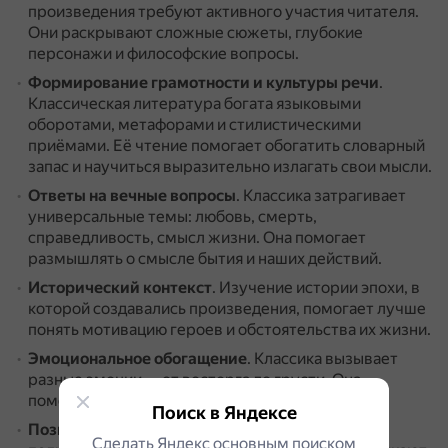
произведения требуют активного участия читателя.
Они раскрывают сложные сюжеты, глубокие
персонажи и философские вопросы.
Формирование грамотности и культуры речи
.
Классическая литература богата языковыми
оборотами, метафорами и стилистическими
приёмами.
Её чтение помогает обогатить словарный
запас и научиться выразительно излагать свои мысли.
Ответы на вечные вопросы
.
Классика затрагивает
универсальные темы: любовь, смерть,
справедливость, смысл жизни.
Она помогает
размышлять о смысле бытия и наших действий.
Исторический контекст
.
Изучение истории эпохи, в
которой создавались произведения, помогает лучше
понять мотивацию героев и обстоятельства их жизни.
Эмоциональное обогащение
.
Классика вызывает
разные эмоции — от восторга до грусти.
Она
помогает лучше понимать себя и окружающих.
Поиск в Яндексе
Познание современной жизни
.
Вопросы,
Сделать Яндекс основным поиском