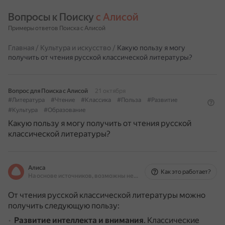
Вопросы к Поиску 
с Алисой
Примеры ответов Поиска с Алисой
Главная
/
Культура и искусство
/
Какую пользу я могу
получить от чтения русской классической литературы?
Вопрос для Поиска с Алисой
21 октября
#Литература
#Чтение
#Классика
#Польза
#Развитие
#Культура
#Образование
Какую пользу я могу получить от чтения русской
классической литературы?
Алиса
Как это работает?
На основе источников, возможны неточности
От чтения русской классической литературы можно
получить следующую пользу:
Развитие интеллекта и внимания
.
Классические