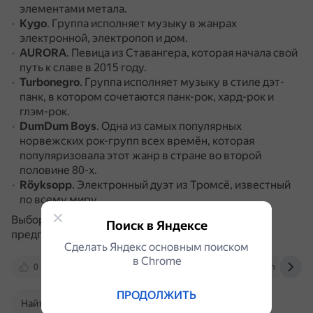
элементами метала.
Kygo
.
Группа исполняет музыку в жанрах
электронной, электропоп и дом.
AURORA
.
Певица из Ставангера, которая начала свой
путь к славе в 2015 году.
Turbonegro
.
Группа исполняет музыку в стиле дэт-
панк, в котором сочетаются панк-рок, хард-рок и
глэм-рок.
DumDum Boys
.
Одна из самых популярных
норвежских рок-групп всех времён, которая
популяризовала этот жанр в стране во второй
половине 80-х.
Röyksopp
.
Электронный дуэт из Тромсё, известный
по всему миру.
Выбор норвежской музыки зависит от личных
Поиск в Яндексе
предпочтений.
Сделать Яндекс основным поиском
в Сhrome
0
yandex.ru
yandex.ru
vk.com
ПРОДОЛЖИТЬ
Найти в Поиске