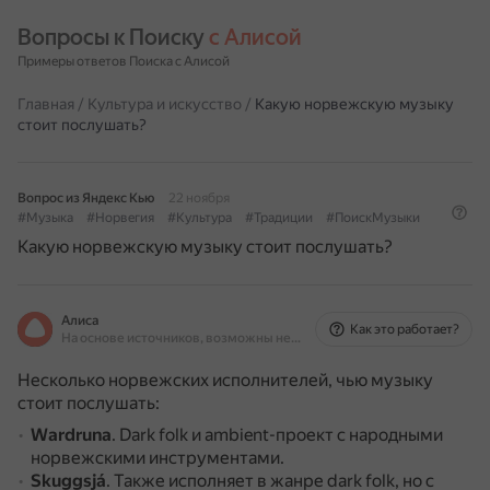
Вопросы к Поиску 
с Алисой
Примеры ответов Поиска с Алисой
Главная
/
Культура и искусство
/
Какую норвежскую музыку
стоит послушать?
Вопрос из Яндекс Кью
22 ноября
#Музыка
#Норвегия
#Культура
#Традиции
#ПоискМузыки
Какую норвежскую музыку стоит послушать?
Алиса
Как это работает?
На основе источников, возможны неточности
Несколько норвежских исполнителей, чью музыку
стоит послушать:
Wardruna
.
Dark folk и ambient-проект с народными
норвежскими инструментами.
Skuggsjá
.
Также исполняет в жанре dark folk, но с