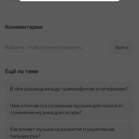
Комментарии
Войдите, чтобы комментировать
Войти
Ещё по теме
В чём разница между граммофоном и патефоном?
Чем отличается сочинение музыки для голоса от
сочинения музыки для гитары?
Как влияет музыка на развитие и укрепление
пальцев рук?