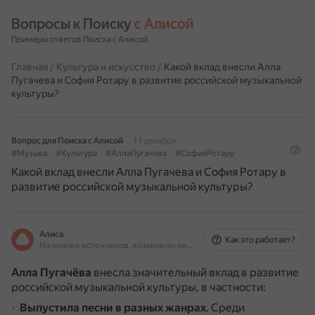
Вопросы к Поиску 
с Алисой
Примеры ответов Поиска с Алисой
Главная
/
Культура и искусство
/
Какой вклад внесли Алла
Пугачева и София Ротару в развитие российской музыкальной
культуры?
Вопрос для Поиска с Алисой
11 декабря
#Музыка
#Культура
#АллаПугачева
#СофияРотару
Какой вклад внесли Алла Пугачева и София Ротару в
развитие российской музыкальной культуры?
Алиса
Как это работает?
На основе источников, возможны неточности
Алла Пугачёва
внесла значительный вклад в развитие
российской музыкальной культуры, в частности:
Выпустила песни в разных жанрах
.
Среди