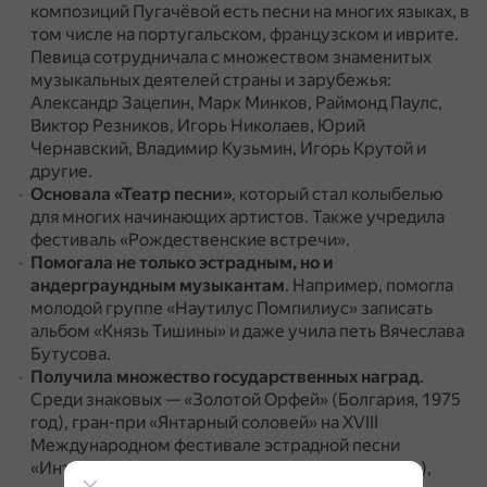
композиций Пугачёвой есть песни на многих языках, в
том числе на португальском, французском и иврите.
Певица сотрудничала с множеством знаменитых
музыкальных деятелей страны и зарубежья:
Александр Зацепин, Марк Минков, Раймонд Паулс,
Виктор Резников, Игорь Николаев, Юрий
Чернавский, Владимир Кузьмин, Игорь Крутой и
другие.
Основала «Театр песни»
, который стал колыбелью
для многих начинающих артистов.
Также учредила
фестиваль «Рождественские встречи».
Помогала не только эстрадным, но и
андерграундным музыкантам
.
Например, помогла
молодой группе «Наутилус Помпилиус» записать
альбом «Князь Тишины» и даже учила петь Вячеслава
Бутусова.
Получила множество государственных наград
.
Среди знаковых — «Золотой Орфей» (Болгария, 1975
год), гран-при «Янтарный соловей» на XVIII
Международном фестивале эстрадной песни
«Интервидение-78» в Сопоте (Польша, 1978 год),