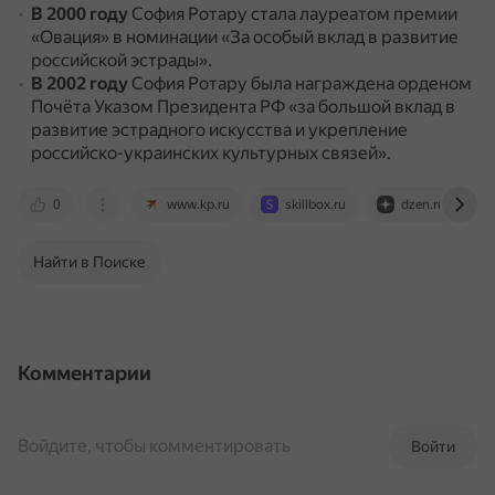
В 2000 году
София Ротару стала лауреатом премии
«Овация» в номинации «За особый вклад в развитие
российской эстрады».
В 2002 году
София Ротару была награждена орденом
Почёта Указом Президента РФ «за большой вклад в
развитие эстрадного искусства и укрепление
российско-украинских культурных связей».
0
www.kp.ru
skillbox.ru
dzen.ru
Найти в Поиске
Комментарии
Войдите, чтобы комментировать
Войти