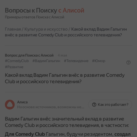
Вопросы к Поиску 
с Алисой
Примеры ответов Поиска с Алисой
Главная
/
Культура и искусство
/
Какой вклад Вадим Галыгин
внёс в развитие Comedy Club и российского телевидения?
Вопрос для Поиска с Алисой
4 мая
#ComedyClub
#ВадимГалыгин
#Телевидение
#Юмор
#Развитие
Какой вклад Вадим Галыгин внёс в развитие Comedy
Club и российского телевидения?
Алиса
Как это работает?
На основе источников, возможны неточности
Вадим Галыгин внёс значительный вклад в развитие
Comedy Club и российского телевидения, в частности:
Для Comedy Club
Галыгин, будучи резидентом,
создал