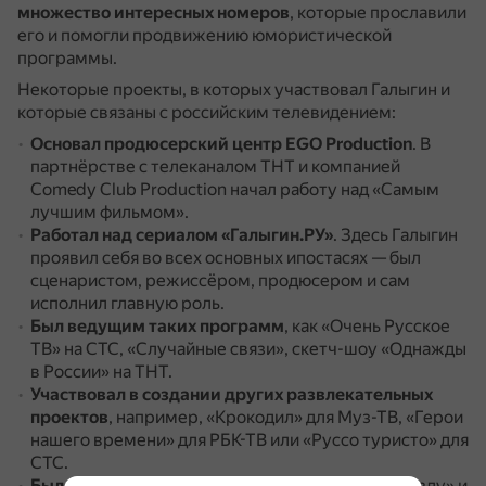
множество интересных номеров
, которые прославили
его и помогли продвижению юмористической
программы.
Некоторые проекты, в которых участвовал Галыгин и
которые связаны с российским телевидением:
Основал продюсерский центр EGO Production
.
В
партнёрстве с телеканалом ТНТ и компанией
Comedy Club Production начал работу над «Самым
лучшим фильмом».
Работал над сериалом «Галыгин.РУ»
.
Здесь Галыгин
проявил себя во всех основных ипостасях — был
сценаристом, режиссёром, продюсером и сам
исполнил главную роль.
Был ведущим таких программ
, как «Очень Русское
ТВ» на СТС, «Случайные связи», скетч-шоу «Однажды
в России» на ТНТ.
Участвовал в создании других развлекательных
проектов
, например, «Крокодил» для Муз-ТВ, «Герои
нашего времени» для РБК-ТВ или «Руссо туристо» для
СТС.
Был судьёй
в телешоу «СТС зажигает суперзвезду» и