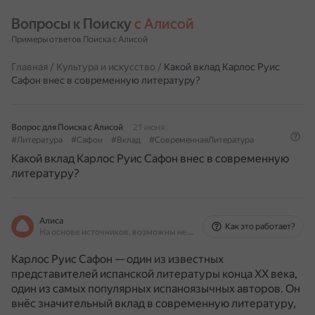
Вопросы к Поиску 
с Алисой
Примеры ответов Поиска с Алисой
Главная
/
Культура и искусство
/
Какой вклад Карлос Руис
Сафон внес в современную литературу?
Вопрос для Поиска с Алисой
21 июня
#Литература
#Сафон
#Вклад
#СовременнаяЛитература
Какой вклад Карлос Руис Сафон внес в современную
литературу?
Алиса
Как это работает?
На основе источников, возможны неточности
Карлос Руис Сафон — один из известных
представителей испанской литературы конца XX века,
один из самых популярных испаноязычных авторов.
Он
внёс значительный вклад в современную литературу,