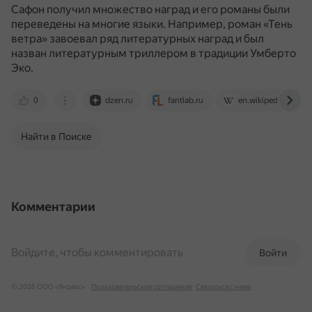
Сафон получил множество наград и его романы были
переведены на многие языки.
Например, роман «Тень
ветра» завоевал ряд литературных наград и был
назван литературным триллером в традиции Умберто
Эко.
0
dzen.ru
fantlab.ru
en.wikipedia.org
Найти в Поиске
Комментарии
Войдите, чтобы комментировать
Войти
© 2026 ООО «Яндекс»
Пользовательское соглашение
Связаться с нами