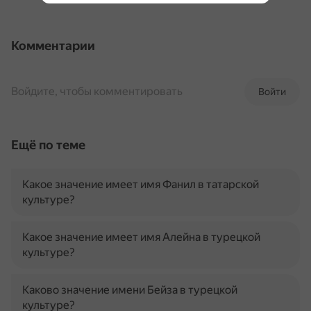
Комментарии
Войдите, чтобы комментировать
Войти
Ещё по теме
Какое значение имеет имя Фанил в татарской
культуре?
Какое значение имеет имя Алейна в турецкой
культуре?
Каково значение имени Бейза в турецкой
культуре?