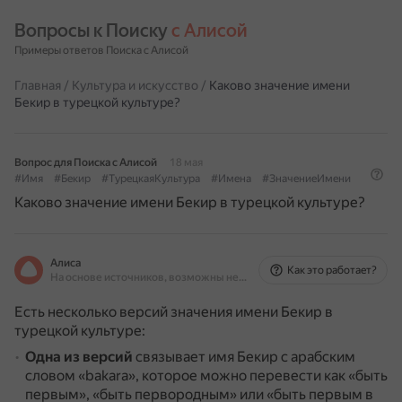
Вопросы к Поиску 
с Алисой
Примеры ответов Поиска с Алисой
Главная
/
Культура и искусство
/
Каково значение имени
Бекир в турецкой культуре?
Вопрос для Поиска с Алисой
18 мая
#Имя
#Бекир
#ТурецкаяКультура
#Имена
#ЗначениеИмени
Каково значение имени Бекир в турецкой культуре?
Алиса
Как это работает?
На основе источников, возможны неточности
Есть несколько версий значения имени Бекир в
турецкой культуре:
Одна из версий
связывает имя Бекир с арабским
словом «bakara», которое можно перевести как «быть
первым», «быть первородным» или «быть первым в