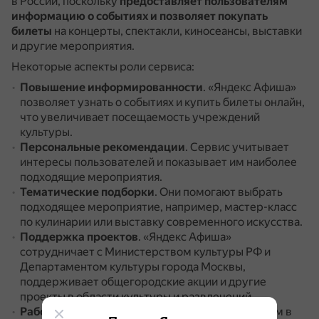
в России, поскольку
предоставляет пользователям
информацию о событиях и позволяет покупать
билеты
на концерты, спектакли, киносеансы, выставки
и другие мероприятия.
Некоторые аспекты роли сервиса:
Повышение информированности
.
«Яндекс Афиша»
позволяет узнать о событиях и купить билеты онлайн,
что увеличивает посещаемость учреждений
культуры.
Персональные рекомендации
.
Сервис учитывает
интересы пользователей и показывает им наиболее
подходящие мероприятия.
Тематические подборки
.
Они помогают выбрать
подходящее мероприятие, например, мастер-класс
по кулинарии или выставку современного искусства.
Поддержка проектов
.
«Яндекс Афиша»
сотрудничает с Министерством культуры РФ и
Департаментом культуры города Москвы,
поддерживает общегородские акции и другие
проекты в области культуры и развлечений.
Работа с регионами
.
Сервис доступен более чем в