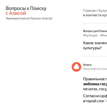
Вопросы к Поиску 
Главная
/
Культ
с Алисой
в контексте ку
Примеры ответов Поиска с Алисой
Вопрос для Поиск
#Культура
#Язы
Какое значен
культуры?
Алиса
На основе источ
Правильное п
эмблема госу
печатях, гос
Согласно орф
второй слог