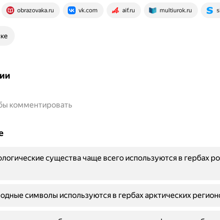
obrazovaka.ru
vk.com
aif.ru
multiurok.ru
s
ске
ии
обы комментировать
е
логические существа чаще всего используются в гербах р
одные символы используются в гербах арктических регион