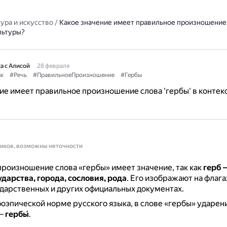
ура и искусство
/
Какое значение имеет правильное произношение 
льтуры?
а с Алисой
28 февраля
к
#Речь
#ПравильноеПроизношение
#Гербы
ие имеет правильное произношение слова 'гербы' в контек
ников, возможны неточности
роизношение слова «гербы» имеет значение, так как
герб 
дарства, города, сословия, рода
.
Его изображают на флагах
ударственных и других официальных документах.
оэпической норме русского языка, в слове «гербы» ударени
 —
гербы́
.