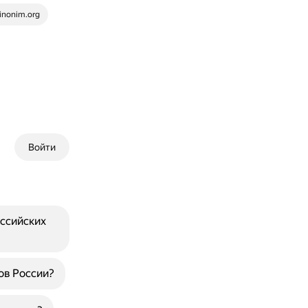
inonim.org
Войти
оссийских
ов России?