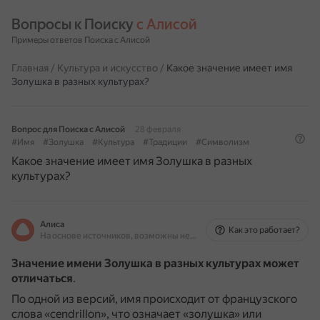
Вопросы к Поиску 
с Алисой
Примеры ответов Поиска с Алисой
Главная
/
Культура и искусство
/
Какое значение имеет имя
Золушка в разных культурах?
Вопрос для Поиска с Алисой
28 февраля
#Имя
#Золушка
#Культура
#Традиции
#Символизм
Какое значение имеет имя Золушка в разных
культурах?
Алиса
Как это работает?
На основе источников, возможны неточности
Значение имени Золушка в разных культурах может
отличаться
.
По одной из версий, имя происходит от французского
слова «cendrillon», что означает «золушка» или