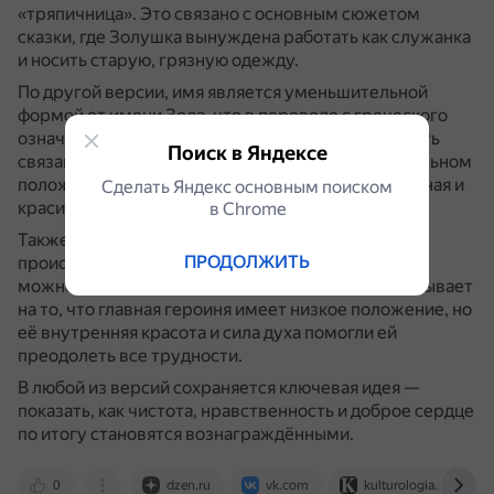
«тряпичница».
Это связано с основным сюжетом
сказки, где Золушка вынуждена работать как служанка
и носить старую, грязную одежду.
По другой версии, имя является уменьшительной
формой от имени Зола, что в переводе с греческого
означает «животное» или «зверь».
Это может быть
Поиск в Яндексе
связано с тем, что Золушка пребывала в унизительном
положении, но при этом она была более изощрённая и
Сделать Яндекс основным поиском
красивая, чем её злые сводные сёстры.
в Сhrome
Также существует мнение, что имя Золушка
ПРОДОЛЖИТЬ
происходит от латинского слова «cinderella», что
можно перевести как «маленькая зола».
Это указывает
на то, что главная героиня имеет низкое положение, но
её внутренняя красота и сила духа помогли ей
преодолеть все трудности.
В любой из версий сохраняется ключевая идея —
показать, как чистота, нравственность и доброе сердце
по итогу становятся вознаграждёнными.
0
dzen.ru
vk.com
kulturologia.ru