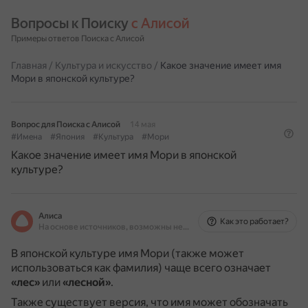
Вопросы к Поиску 
с Алисой
Примеры ответов Поиска с Алисой
Главная
/
Культура и искусство
/
Какое значение имеет имя
Мори в японской культуре?
Вопрос для Поиска с Алисой
14 мая
#Имена
#Япония
#Культура
#Мори
Какое значение имеет имя Мори в японской
культуре?
Алиса
Как это работает?
На основе источников, возможны неточности
В японской культуре имя Мори (также может
использоваться как фамилия) чаще всего означает
«лес»
или
«лесной»
.
Также существует версия, что имя может обозначать