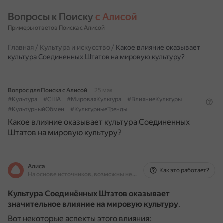
Вопросы к Поиску 
с Алисой
Примеры ответов Поиска с Алисой
Главная
/
Культура и искусство
/
Какое влияние оказывает
культура Соединенных Штатов на мировую культуру?
Вопрос для Поиска с Алисой
25 мая
#Культура
#США
#МироваяКультура
#ВлияниеКультуры
#КультурныйОбмен
#КультурныеТренды
Какое влияние оказывает культура Соединенных
Штатов на мировую культуру?
Алиса
Как это работает?
На основе источников, возможны неточности
Культура Соединённых Штатов оказывает
значительное влияние на мировую культуру
.
Вот некоторые аспекты этого влияния: