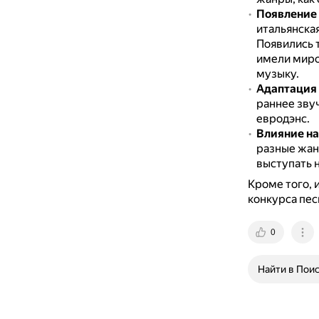
Появление
итальянска
Появились 
имели миро
музыку.
Адаптация
раннее звуч
евродэнс.
Влияние на
разные жан
выступать н
Кроме того, 
конкурса пес
0
Найти в Пои