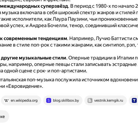
 международных суперзвёзд
.
В период с 1980-х по начало 
я музыка включала в себя широкий спектр жанров и стилей 
такие исполнители, как Лаура Паузини, чьи проникновенные
вой успех, и Андреа Бочелли, тенор, соединивший классиче
 к современным тенденциям
.
Например, Лучио Баттисти с
ание в стиле поп-рок с такими жанрами, как синтипоп, рэп, 
 другие музыкальные стили
.
Оперные традиции в Италии п
ры, например, оперные певцы стали записывать эстрадные
а одной сцене с рок- и поп-артистами.
итальянская поп-музыка послужила источником вдохновени
ни «Евровидение».
en.wikipedia.org
blog.skillbox.by
vestnik.kemgik.ru
ске