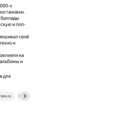
2000-х
постановки.
 баллады
скую и поп-
мешивал своё
техно и
овлияли на
 альбомы и
я для
tass.ru
dzen.ru