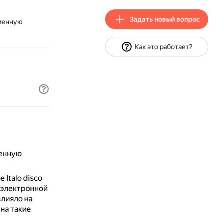
Задать новый вопрос
еменную
Как это работает?
менную
 Italo disco
 электронной
лияло на
 на такие