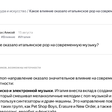
ура и искусство
/
Какое влияние оказало итальянское pop на совр
а с Алисой
15 августа
#Влияние
#Италия
е оказало итальянское pop на современную музыку?
ников, возможны неточности
поп-направление оказало значительное влияние на совре
стности:
иско и электронной музыки
.
Италия внесла вклад в создание
оторый смешивал меланхоличные мелодии с поп-музыкой и
спользуя синтезаторы и драм-машины.
Это направление пов
таких групп, как Pet Shop Boys, Erasure и New Order, а также
евродэнс, евробит и фристайл.