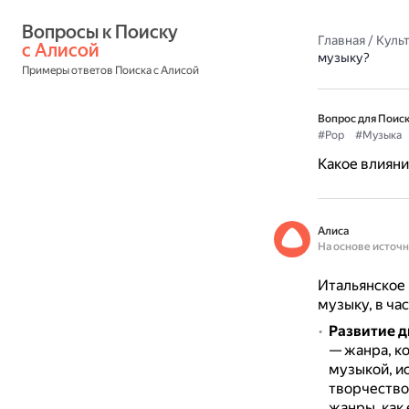
Вопросы к Поиску 
Главная
/
Культ
с Алисой
музыку?
Примеры ответов Поиска с Алисой
Вопрос для Поиск
#Pop
#Музыка
Какое влияни
Алиса
На основе источ
Итальянское 
музыку, в ча
Развитие д
— жанра, к
музыкой, и
творчество 
жанры, как 