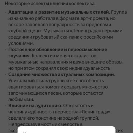
Некоторые аспекты влияния коллектива:
Адаптация и развитие музыкальных стилей
.
Группа
изначально работала в формате арт-проекта, но
вскоре завоевала популярность за пределами
клубной сцены.
Музыканты «Ленинграда» первыми
соединили грубоватый ска-панк с российскими
условиями.
Постоянное обновление и переосмысление
звучания
.
Коллектив менял вокалистов,
музыкальные направления и даже внешние образы,
но при этом сохранял свою индивидуальность.
Создание множества актуальных композиций
.
Уникальный стиль группы и её способность
адаптироваться помогли создать множество
запоминающихся песен, которые остаются
любимыми.
Влияние на аудиторию
.
Открытость и
непринуждённость творчества «Ленинграда»
сделали его поистине народной группой.
Непредсказуемость и смелость в
экспериментировании только усилили интерес к их