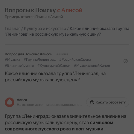
Вопросы к Поиску 
с Алисой
Примеры ответов Поиска с Алисой
Главная
/
Культура и искусство
/
Какое влияние оказала группа
'Ленинград' на российскую музыкальную сцену?
Вопрос для Поиска с Алисой
4 июня
#Музыка
#ГруппаЛенинград
#РоссийскаяСцена
#ВлияниеГруппы
#КультурныйКанон
#МузыкальныйКанон
Какое влияние оказала группа 'Ленинград' на
российскую музыкальную сцену?
Алиса
Как это работает?
На основе источников, возможны неточности
Группа «Ленинград» оказала значительное влияние на
российскую музыкальную сцену, став
символом
современного русского рока и поп-музыки
.