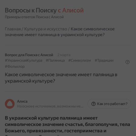
Вопросы к Поиску 
с Алисой
Примеры ответов Поиска с Алисой
Главная
/
Культура и искусство
/
Какое символическое
значение имеет паляница в украинской культуре?
Вопрос для Поиска с Алисой
2 марта
#УкраинскаяКультура
#Паляница
#Символизм
#Традиции
#Фольклор
Какое символическое значение имеет паляница в
украинской культуре?
Алиса
Как это работает?
На основе источников, возможны неточности
В украинской культуре паляница имеет
символическое значение счастья, благополучия, тела
Божьего, привязанности, гостеприимства и