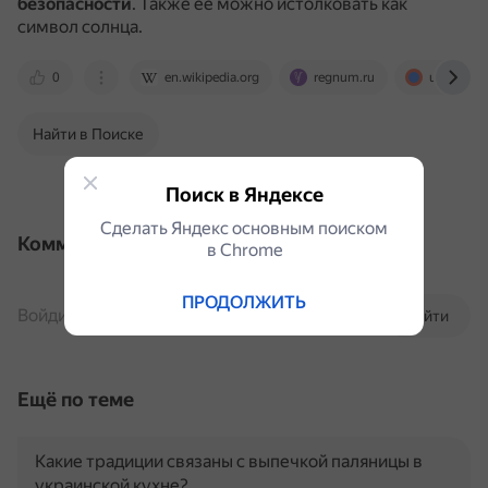
безопасности
.
Также её можно истолковать как
символ солнца.
0
en.wikipedia.org
regnum.ru
ukraina.ru
Найти в Поиске
Поиск в Яндексе
Сделать Яндекс основным поиском
Комментарии
в Сhrome
ПРОДОЛЖИТЬ
Войдите, чтобы комментировать
Войти
Ещё по теме
Какие традиции связаны с выпечкой паляницы в
украинской кухне?