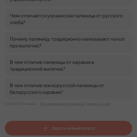
Чем отличается украинская паляница от русского
хлеба?
Почему паляницу традиционно нанизывают на кол
при выпечке?
В чем отличие паляницы от каравая в
традиционной выпечке?
В чем отличие южнорусской паляницы от
белорусского каравая?
© 2026 ООО «Яндекс»
Пользовательское соглашение
Связаться с нами
Задать новый вопрос