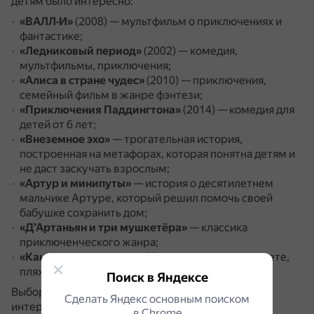
детям было интересно:
«ВАЛЛ·И»
(2008) — мультфильм о приключениях и
фантастике;
«Ледниковый период»
(2002) — комедия,
мультфильмы, приключения;
«Алиса в стране чудес»
(2010) — приключения,
семейный фильм в жанре фэнтези;
«Приключения Паддингтона»
(2014) — комедия для
детей от 6 лет;
«Внеземное эхо»
— трогательная история,
построенная на метафорах, которая понятна детям и
не даст заскучать взрослым;
«Артур и минипуты»
— история о десятилетнем
мальчике Артуре, который решил помочь своей
бабушке сохранить дом;
«Д’Артаньян и три мушкетёра»
— классика
приключенческого жанра;
«Каникулы маленького Николя»
— комедия о лете,
пляже и друзьях.
Поиск в Яндексе
Выбор фильма зависит от личных предпочтений и
Сделать Яндекс основным поиском
интересов семьи.
в Сhrome