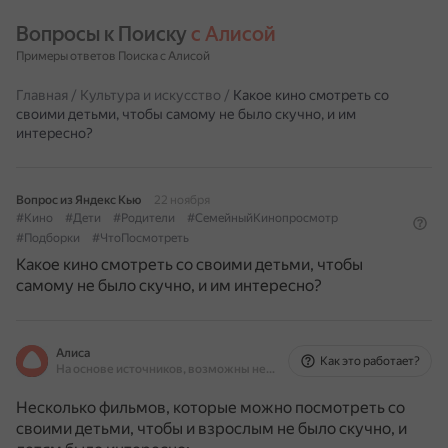
Вопросы к Поиску 
с Алисой
Примеры ответов Поиска с Алисой
Главная
/
Культура и искусство
/
Какое кино смотреть со
своими детьми, чтобы самому не было скучно, и им
интересно?
Вопрос из Яндекс Кью
22 ноября
#Кино
#Дети
#Родители
#СемейныйКинопросмотр
#Подборки
#ЧтоПосмотреть
Какое кино смотреть со своими детьми, чтобы
самому не было скучно, и им интересно?
Алиса
Как это работает?
На основе источников, возможны неточности
Несколько фильмов, которые можно посмотреть со
своими детьми, чтобы и взрослым не было скучно, и