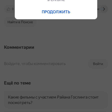
0
kino.mail.ru
www.film.ru
www.ivi.ru
ПРОДОЛЖИТЬ
Найти в Поиске
Комментарии
Войдите, чтобы комментировать
Войти
Ещё по теме
Какие фильмы с участием Райана Гослинга стоит
посмотреть?