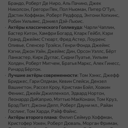
Брандо, Роберт Де Ниро, Аль Пачино, Джек
Николсон, Грегори Пек, Пол Ньюман, Питер О’Тул,
Дастин Хоффман, Роберт Редфорд, Энтони Хопкинс,
Робин Уильямс, Дэниел Дэй-Льюис.
Актёры классического Голливуда
: Чарли Чаплин,
Бастер Китон, Хамфри Богард, Кларк Гейбл, Кэри
Гранд, Джеймс Стюарт, Фред Астер, Лоуренс
Оливье, Спенсер Трэйси, Генри Фонда, Джеймс
Кэгни, Джон Уэйн, Джеймс Дин, Орсон Уэллс, Бёрт
Ланкастер, Кирк Дуглас, Сидни Пуатье, Уильям
Холден, Роберт Митчем, Братья Маркс, Алек Гинесс,
Ричард Бёртон.
Лучшие актёры современности
: Том Хэнкс, Джефф
Бриджес, Гари Олдман, Кевин Спейси, Дензел
Вашингтон, Рассел Кроу, Кристиан Бэйл, Хоакин
Феникс, Джейк Джилленхол, Эдвард Нортон,
Леонардо ДиКаприо, Мэттью МакКонахи, Том Круз,
Брэд Питт, Джони Депп, Роберт Дауни мл., Райан
Гослинг, Том Харди, Рэйф Файнс.
Актёры второго плана
: Филип Сеймур Хоффман,
Кристофер Уокен, Роберт Дюваль, Морган Фриман,