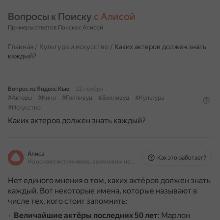
Вопросы к Поиску 
с Алисой
Примеры ответов Поиска с Алисой
Главная
/
Культура и искусство
/
Каких актеров должен знать
каждый?
Вопрос из Яндекс Кью
22 ноября
#Актеры
#Кино
#Голливуд
#Болливуд
#Культура
#Искусство
Каких актеров должен знать каждый?
Алиса
Как это работает?
На основе источников, возможны неточности
Нет единого мнения о том, каких актёров должен знать
каждый. Вот некоторые имена, которые называют в
числе тех, кого стоит запомнить:
Величайшие актёры последних 50 лет
: Марлон