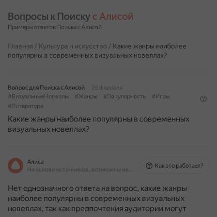
Вопросы к Поиску 
с Алисой
Примеры ответов Поиска с Алисой
Главная
/
Культура и искусство
/
Какие жанры наиболее
популярны в современных визуальных новеллах?
Вопрос для Поиска с Алисой
28 февраля
#ВизуальныеНовеллы
#Жанры
#Популярность
#Игры
#Литература
Какие жанры наиболее популярны в современных
визуальных новеллах?
Алиса
Как это работает?
На основе источников, возможны неточности
Нет однозначного ответа на вопрос, какие жанры
наиболее популярны в современных визуальных
новеллах, так как предпочтения аудитории могут