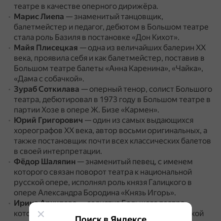
театре в качестве оперного дирижёра.
Марис Лиепа
— знаменитый танцовщик,
балетмейстер и педагог, дебютом в Большом театре
стала роль Базиля в постановке «Дон Кихот».
Майя Плисецкая
— одна из величайших балерин XX
века, проявила себя и как балетмейстер, поставив в
Большом театре балеты «Анна Каренина», «Чайка»,
«Дама с собачкой».
Зураб Соткилава
— оперный тенор, солист Большого
театра, дебютировал в 1973 году в Большом театре в
партии Хозе в опере Ж. Бизе «Кармен».
Юрий Григорович
— один из самых выдающихся
хореографов XX века, автор восьми оригинальных, а
также постановщик почти всех классических балетов
в своей интерпретации.
Фёдор Шаляпин
— знаменитый певец, с именем
которого связан поворот театра к национальной
русской опере, исполнял роль князя Галицкого в
опере Александра Бородина «Князь Игорь».
Ирина Архипова
— солистка Большого театра,
которую во всём мире называли «Царицей русской
Поиск в Яндексе