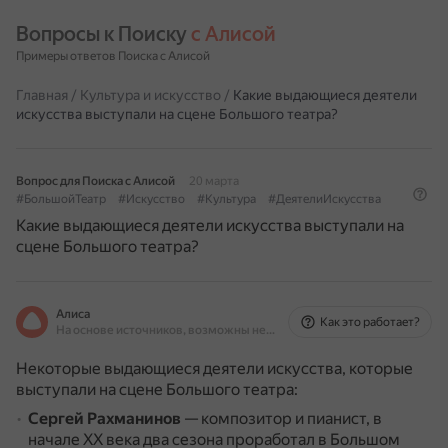
Вопросы к Поиску 
с Алисой
Примеры ответов Поиска с Алисой
Главная
/
Культура и искусство
/
Какие выдающиеся деятели
искусства выступали на сцене Большого театра?
Вопрос для Поиска с Алисой
20 марта
#БольшойТеатр
#Искусство
#Культура
#ДеятелиИскусства
Какие выдающиеся деятели искусства выступали на
сцене Большого театра?
Алиса
Как это работает?
На основе источников, возможны неточности
Некоторые выдающиеся деятели искусства, которые
выступали на сцене Большого театра:
Сергей Рахманинов
— композитор и пианист, в
начале XX века два сезона проработал в Большом