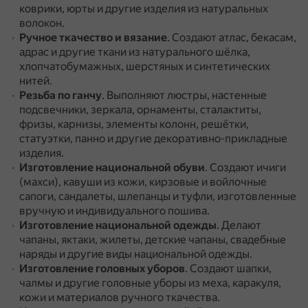
коврики, юрты и другие изделия из натуральных
волокон.
Ручное ткачество и вязание
.
Создают атлас, бекасам,
адрас и другие ткани из натурального шёлка,
хлопчатобумажных, шерстяных и синтетических
нитей.
Резьба по ганчу
.
Выполняют люстры, настенные
подсвечники, зеркала, орнаменты, сталактиты,
фризы, карнизы, элементы колонн, решётки,
статуэтки, панно и другие декоративно-прикладные
изделия.
Изготовление национальной обуви
.
Создают ичиги
(махси), кавуши из кожи, кирзовые и войлочные
сапоги, сандалеты, шлепанцы и туфли, изготовленные
вручную и индивидуального пошива.
Изготовление национальной одежды
.
Делают
чапаны, яктаки, жилеты, детские чапаны, свадебные
наряды и другие виды национальной одежды.
Изготовление головных уборов
.
Создают шапки,
чалмы и другие головные уборы из меха, каракуля,
кожи и материалов ручного ткачества.