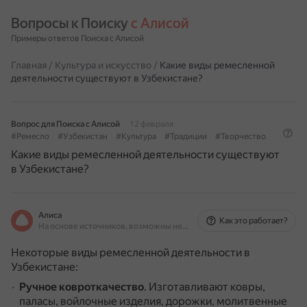
Вопросы к Поиску 
с Алисой
Примеры ответов Поиска с Алисой
Главная
/
Культура и искусство
/
Какие виды ремесленной
деятельности существуют в Узбекистане?
Вопрос для Поиска с Алисой
12 февраля
#Ремесло
#Узбекистан
#Культура
#Традиции
#Творчество
Какие виды ремесленной деятельности существуют
в Узбекистане?
Алиса
Как это работает?
На основе источников, возможны неточности
Некоторые виды ремесленной деятельности в
Узбекистане:
Ручное ковроткачество
.
Изготавливают ковры,
паласы, войлочные изделия, дорожки, молитвенные