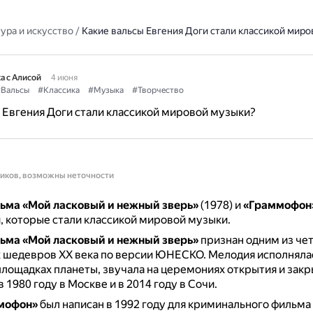
ура и искусство
/
Какие вальсы Евгения Доги стали классикой мир
а с Алисой
4 июня
Вальсы
#Классика
#Музыка
#Творчество
 Евгения Доги стали классикой мировой музыки?
ников, возможны неточности
льма «Мой ласковый и нежный зверь»
(1978) и
«Граммофон
, которые стали классикой мировой музыки.
льма «Мой ласковый и нежный зверь»
признан одним из че
 шедевров XX века по версии ЮНЕСКО.
Мелодия исполняла
лощадках планеты, звучала на церемониях открытия и закр
 1980 году в Москве и в 2014 году в Сочи.
мофон»
был написан в 1992 году для криминального фильма 