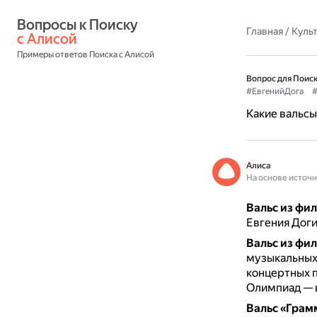
Вопросы к Поиску 
Главная
/
Культ
с Алисой
Примеры ответов Поиска с Алисой
Вопрос для Поиск
#ЕвгенийДога
#
Какие вальсы
Алиса
На основе источ
Вальс из фи
Евгения Доги
Вальс из фи
музыкальных
концертных п
Олимпиад — в
Вальс «Грам