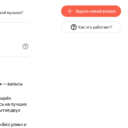
Задать новый вопрос
овой музыки?
Как это работает?
»
— вальсы
тырёх
сь на лучших
ытия двух
«Без улик» и