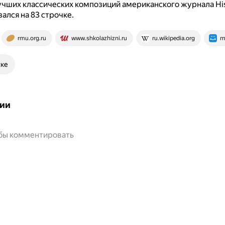
учших классических композиций американского журнала Hi
ался на 83 строчке.
rmu.org.ru
www.shkolazhizni.ru
ru.wikipedia.org
m
ске
ии
обы комментировать