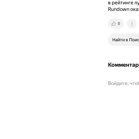
в рейтинге л
Rundown оказ
0
Найти в Пои
Комментар
Войдите, чт