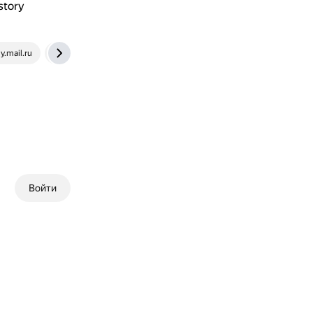
story
y.mail.ru
aif.by
Войти