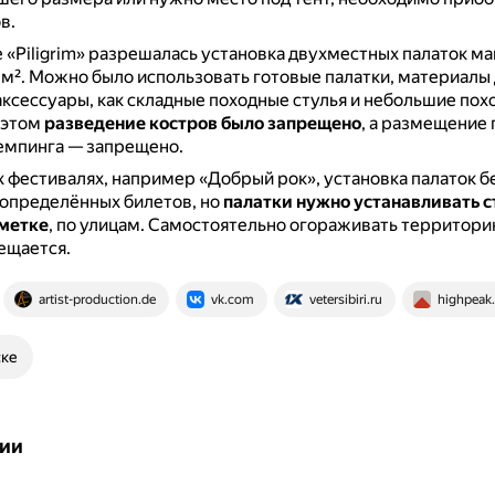
в.
 «Piligrim» разрешалась установка двухместных палаток м
 м².
Можно было использовать готовые палатки, материалы д
аксессуары, как складные походные стулья и небольшие по
 этом
разведение костров было запрещено
, а размещение 
емпинга — запрещено.
 фестивалях, например «Добрый рок», установка палаток б
 определённых билетов, но
палатки нужно устанавливать с
зметке
, по улицам.
Самостоятельно огораживать территори
ещается.
artist-production.de
vk.com
vetersibiri.ru
highpeak
ске
ии