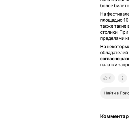
более билето
На фестивале
площадью 10
также такие 
столики.
При
пределами к
На некоторых
обладателей
согласно ра
палатки запр
0
Найти в Пои
Комментар