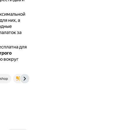
аксимальной
ля них, а
ходные
палаток за
есплатна для
трого
ю вокруг
.shop
mintmusic.ru