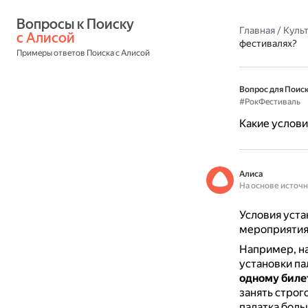
Вопросы к Поиску 
Главная
/
Культ
с Алисой
фестивалях?
Примеры ответов Поиска с Алисой
Вопрос для Поиск
#РокФестиваль
Какие услови
Алиса
На основе источ
Условия уста
мероприятия
Например, на
установки па
одному биле
занять строг
палатка боль