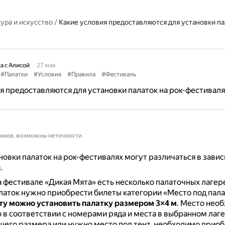
ура и искусство
/
Какие условия предоставляются для установки пал
а с Алисой
27 мая
#Палатки
#Условия
#Правила
#Фестиваль
я предоставляются для установки палаток на рок-фестиваля
ников, возможны неточности
новки палаток на рок-фестивалях могут различаться в зави
.
 фестивале «Дикая Мята» есть несколько палаточных лагере
латок нужно приобрести билеты категории «Место под пала
ту можно установить палатку размером 3×4 м
.
Место необ
о в соответствии с номерами ряда и места в выбранном лаг
шего размера или нужно место под тент, необходимо приоб