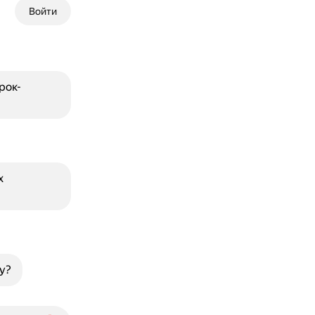
Войти
рок-
х
у?