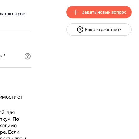
Задать новый вопрос
аток на рок-
Как это работает?
х?
симости от
й, для
тку».
По
ходимо
ере.
Если
рести два и