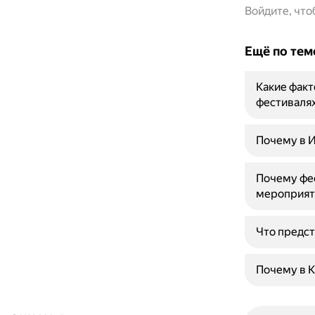
Войдите, чт
Ещё по тем
Какие факт
фестиваля
Почему в И
Почему фес
мероприят
Что предста
Почему в К