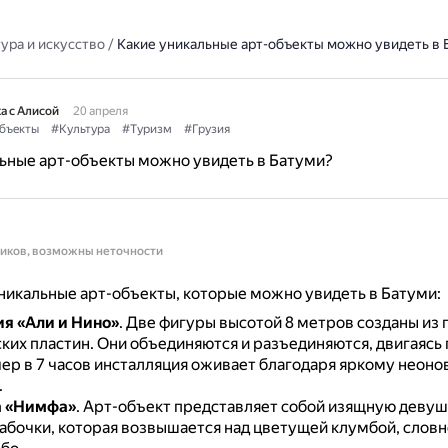
ура и искусство
/
Какие уникальные арт-объекты можно увидеть в 
а с Алисой
20 апреля
бъекты
#Культура
#Туризм
#Грузия
ьные арт-объекты можно увидеть в Батуми?
ников, возможны неточности
икальные арт-объекты, которые можно увидеть в Батуми:
я «Али и Нино»
.
Две фигуры высотой 8 метров созданы из
ких пластин.
Они объединяются и разъединяются, двигаясь п
ер в 7 часов инсталляция оживает благодаря яркому неон
.
а «Нимфа»
.
Арт-объект представляет собой изящную девуш
абочки, которая возвышается над цветущей клумбой, словн