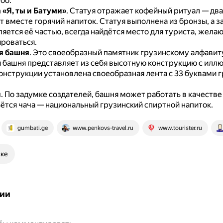
бо.
 «Я, ты и Батуми»
.
Статуя отражает кофейный ритуал — дв
т вместе горячий напиток.
Статуя выполнена из бронзы, а з
яется её частью, всегда найдётся место для туриста, жела
роваться.
я башня
.
Это своеобразный памятник грузинскому алфавит
 башня представляет из себя высотную конструкцию с илл
онструкции установлена своеобразная лента с 33 буквами 
и
.
По задумке создателей, башня может работать в качестве 
ьётся чача — национальный грузинский спиртной напиток.
gumbati.ge
www.penkovs-travel.ru
www.tourister.ru
ске
ии