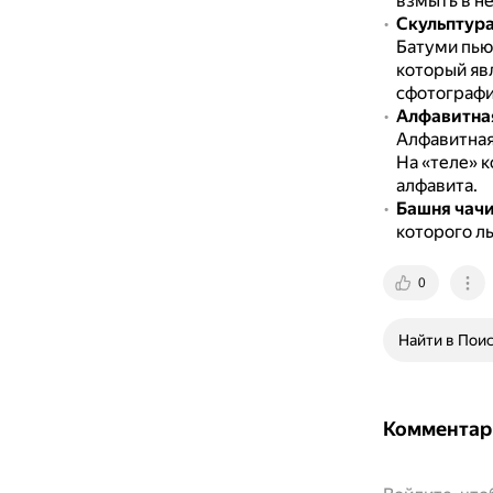
взмыть в не
Скульптура
Батуми пью
который явл
сфотографи
Алфавитна
Алфавитная
На «теле» к
алфавита.
Башня чач
которого л
0
Найти в Пои
Комментар