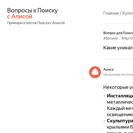
Вопросы к Поиску 
Главная
/
Культ
с Алисой
Примеры ответов Поиска с Алисой
Вопрос для Поиск
#Батуми
#АртО
Какие уникал
Алиса
На основе источ
Некоторые ун
Инсталляци
металличес
Каждый веч
освещению
Скульптур
крыльями б