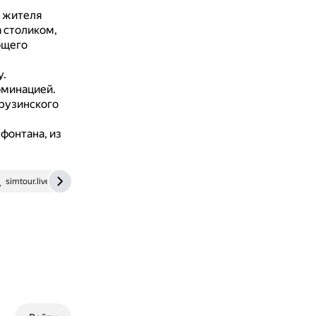
а жителя
а столиком,
ющего
у.
юминацией.
грузинского
фонтана, из
simtour.livejournal.com
madloba.info