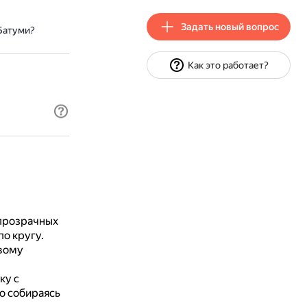
Задать новый вопрос
Батуми?
Как это работает?
 прозрачных
о кругу.
овому
ку с
о собираясь