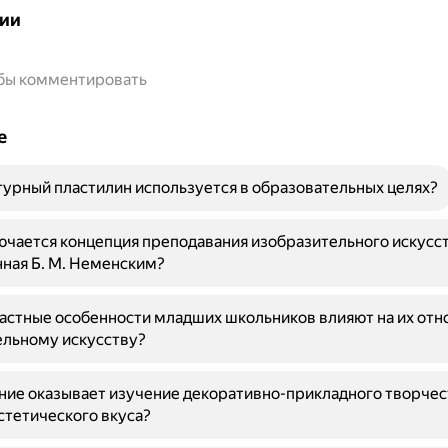
ии
обы комментировать
е
турный пластилин используется в образовательных целях?
ючается концепция преподавания изобразительного искусст
ная Б. М. Неменским?
астные особенности младших школьников влияют на их отн
ельному искусству?
ние оказывает изучение декоративно-прикладного творчес
стетического вкуса?