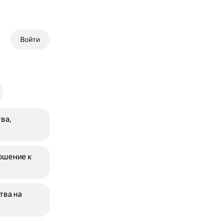
Войти
ва,
ошение к
тва на