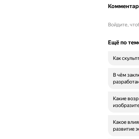
Комментар
Войдите, чт
Ещё по тем
Как скульп
В чём закл
разработан
Какие возр
изобразит
Какое влия
развитие э