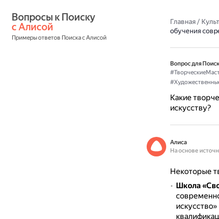
Вопросы к Поиску 
Главная
/
Культ
с Алисой
обучения совр
Примеры ответов Поиска с Алисой
Вопрос для Поиск
#ТворческиеМаст
#Художественны
Какие творче
искусству?
Алиса
На основе источ
Некоторые тв
Школа «Св
современно
искусство»
квалификац