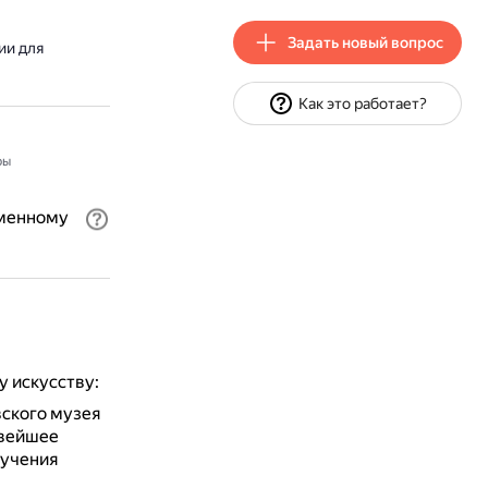
Задать новый вопрос
ии для
Как это работает?
ры
еменному
 искусству:
ского музея
овейшее
лучения