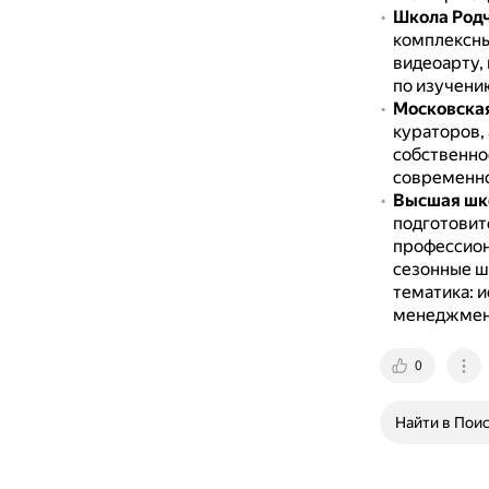
Школа Род
комплексны
видеоарту, 
по изучени
Московская
кураторов,
собственно
современно
Высшая шко
подготовит
профессион
сезонные шк
тематика: и
менеджмент
0
Найти в Пои