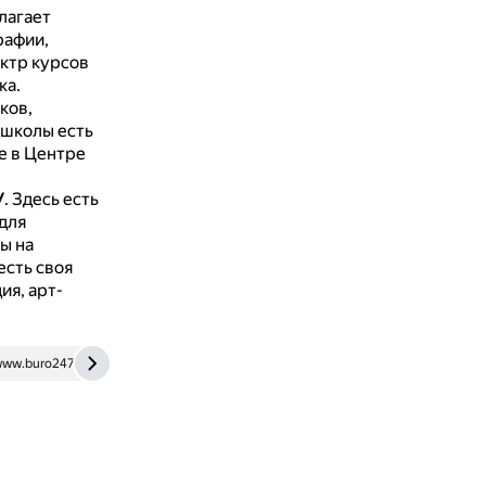
лагает
рафии,
ектр курсов
ка.
ков,
 школы есть
е в Центре
У
.
Здесь есть
для
ы на
есть своя
ия, арт-
ww.buro247.ru
mmoma.ru