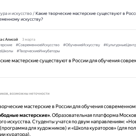
ура и искусство
/
Какие творческие мастерские существуют в Росс
еменному искусству?
а с Алисой
3 марта
ерские
#СовременноеИскусство
#ОбучениеИскусству
#КультурныеЦент
еШколы
#ТворческиеИнкубаторы
ские мастерские существуют в России для обучения совр
ников, возможны неточности
орческие мастерские в России для обучения современному
ободные мастерские»
.
Образовательная платформа Москов
го искусства.
Студенты учатся по двум направлениям: «Н
 (программа для художников) и «Школа кураторов» (для по
ии куратора).