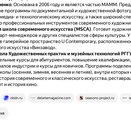
ченко
.
Основана в 2006 году и является частью МАММ.
Пред
е программы по документальной и художественной фотог
медиа- и технологическому искусству, а также широкий сп
ю профессиональных инструментов современного художни
 школа современного искусства (MSCA)
.
Готовит художни
 арт-менеджеров и других специалистов сферы культуры.
У
е галерейное пространство U Contemporary, расположенно
го искусства «Винзавод».
ла Художественных практик и музейных технологий РГГ
ельные курсы для абитуриентов, повышение квалификации 
алов индустрии и курсы для новичков.
Программы поделен
олы (осенняя, зимняя, весенняя и летняя), внутри которых 
стория современного и классического искусства, реставрац
 и история кино.
obdn.ru
delartemagazine.com
seasons-project.ru
w
ске