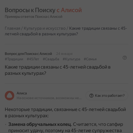
Вопросы к Поиску 
с Алисой
Примеры ответов Поиска с Алисой
Главная
/
Культура и искусство
/
Какие традиции связаны с 45-
летней свадьбой в разных культурах?
Вопрос для Поиска с Алисой
24 января
#Традиции
#45Лет
#Свадьба
#Культура
#Семья
Какие традиции связаны с 45-летней свадьбой в
разных культурах?
Алиса
Как это работает?
На основе источников, возможны неточности
Некоторые традиции, связанные с 45-летней свадьбой
в разных культурах:
Замена обручальных колец
.
Считается, что сапфир
приносит удачу, поэтому на 45-летие супружества