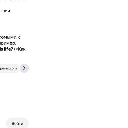
нглии
комыми, с
пример,
s life?
(«Как
ngualeo.com
puzzle-english.com
Войти