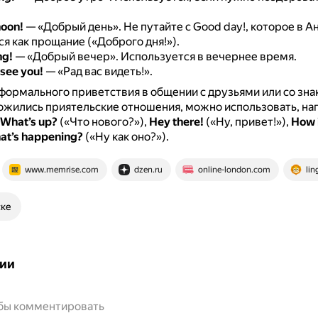
noon!
— «Добрый день».
Не путайте с Good day!, которое в А
я как прощание («Доброго дня!»).
ng!
— «Добрый вечер».
Используется в вечернее время.
 see you!
— «Рад вас видеть!».
формального приветствия в общении с друзьями или со зна
ожились приятельские отношения, можно использовать, на
What’s up?
(«Что нового?»),
Hey there!
(«Ну, привет!»),
How i
at’s happening?
(«Ну как оно?»).
www.memrise.com
dzen.ru
online-london.com
li
ске
ии
обы комментировать