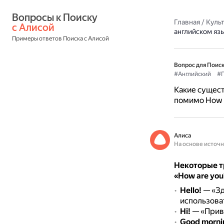
Вопросы к Поиску 
Главная
/
Культ
с Алисой
английском яз
Примеры ответов Поиска с Алисой
Вопрос для Поиск
#Английский
#П
Какие сущест
помимо How 
Алиса
На основе источ
Некоторые т
«How are you
Hello!
— «Зд
использова
Hi!
— «Прив
Good morni