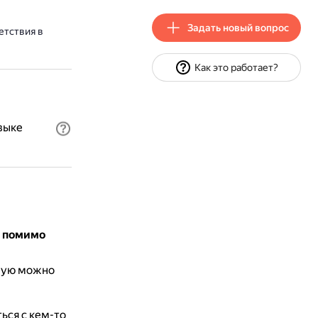
Задать новый вопрос
етствия в
Как это работает?
зыке
е помимо
орую можно
ься с кем-то