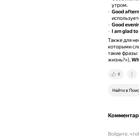
утром.
Good after
используетс
Good eveni
I am glad to
Также для не
которыми сл
такие фразы:
жизнь?»),
Wh
0
Найти в Пои
Комментар
Войдите, чт