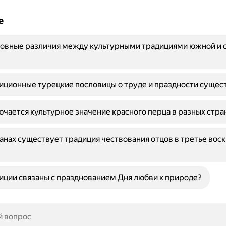
е
новные различия между культурными традициями южной и 
иционные турецкие пословицы о труде и праздности сущес
ючается культурное значение красного перца в разных стра
ранах существует традиция чествования отцов в третье вос
иции связаны с празднованием Дня любви к природе?