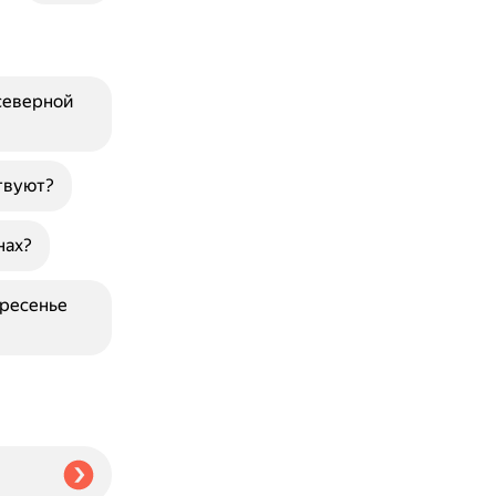
северной
твуют?
нах?
кресенье