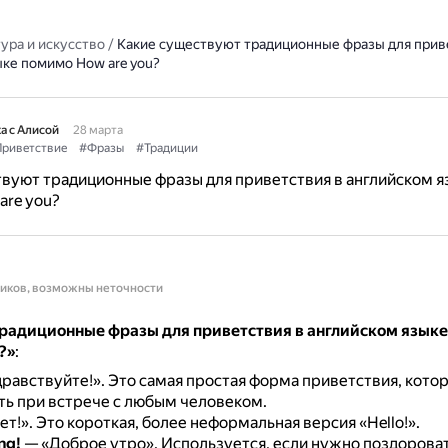
ура и искусство
/
Какие существуют традиционные фразы для прив
ыке помимо How are you?
а с Алисой
28 марта
риветствие
#Фразы
#Традиции
вуют традиционные фразы для приветствия в английском я
are you?
ников, возможны неточности
радиционные фразы для приветствия в английском язык
?»
:
равствуйте!».
Это самая простая форма приветствия, кот
ть при встрече с любым человеком.
ет!».
Это короткая, более неформальная версия «Hello!».
ng!
— «Доброе утро».
Используется, если нужно поздороват