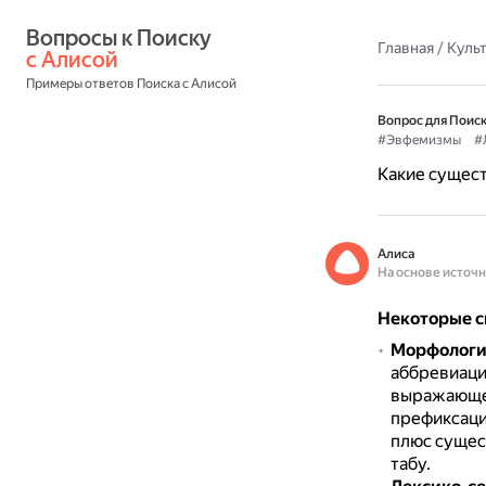
Вопросы к Поиску 
Главная
/
Культ
с Алисой
Примеры ответов Поиска с Алисой
Вопрос для Поиск
#Эвфемизмы
#
Какие сущес
Алиса
На основе источ
Некоторые с
Морфологи
аббревиаци
выражающей
префиксаци
плюс сущес
табу.