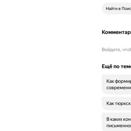
Найти в Пои
Комментар
Войдите, чт
Ещё по тем
Как форми
современн
Как тюркск
В каких ко
письменно