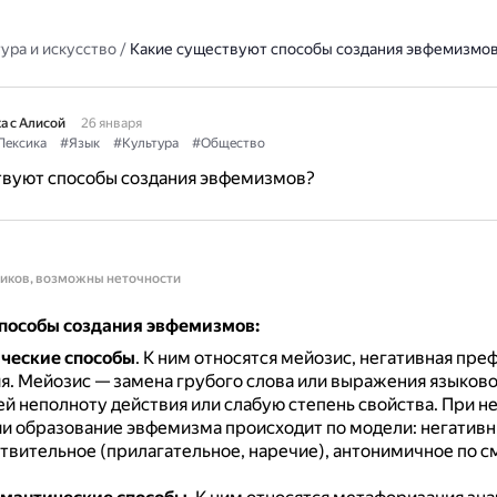
ура и искусство
/
Какие существуют способы создания эвфемизмо
а с Алисой
26 января
Лексика
#Язык
#Культура
#Общество
твуют способы создания эвфемизмов?
ников, возможны неточности
пособы создания эвфемизмов:
ческие способы
.
К ним относятся мейозис, негативная пре
я.
Мейозис — замена грубого слова или выражения языково
 неполноту действия или слабую степень свойства.
При н
и образование эвфемизма происходит по модели: негатив
твительное (прилагательное, наречие), антонимичное по с