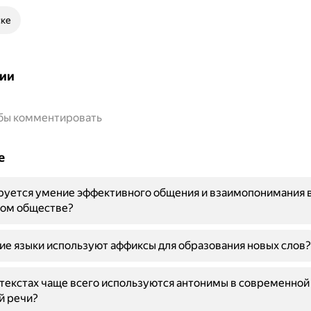
ске
ии
обы комментировать
е
руется умение эффективного общения и взаимопонимания 
ом обществе?
ие языки используют аффиксы для образования новых слов?
нтекстах чаще всего используются антонимы в современной
й речи?