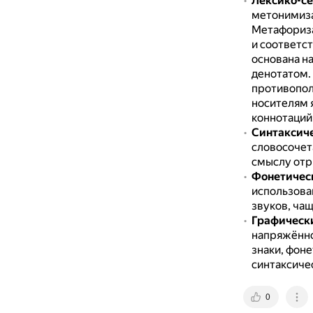
Лексико-с
метонимиза
Метафориза
и соответс
основана н
денотатом.
противопол
носителям 
коннотаций
Синтаксич
словосочет
смыслу отр
Фонетичес
использова
звуков, чащ
Графическ
напряжённо
знаки, фон
синтаксиче
0