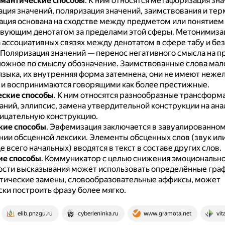
емантические способы
.
К ним относятся метафоризация зна
ция значений, поляризация значений, заимствования и тер
ция основана на сходстве между предметом или понятием 
твующим денотатом за пределами этой сферы.
Метонимизац
а ассоциативных связях между денотатом в сфере табу и б
Поляризация значений — перенос негативного смысла на п
ожное по смыслу обозначение.
Заимствованные слова мал
языка, их внутренняя форма затемнена, они не имеют неже
 и воспринимаются говорящими как более престижные.
еские способы
.
К ним относятся разнообразные трансформ
аний, эллипсис, замена утвердительной конструкции на ан
ицательную конструкцию.
кие способы
.
Эвфемизация заключается в завуалированно
нии обсценной лексики.
Элементы обсценных слов (звук ил
е всего начальных) вводятся в текст в составе других слов.
ие способы
.
Коммуникатор с целью снижения эмоциональн
сти высказывания может использовать определённые гра
етические замены, словообразовательные аффиксы, может
ски построить фразу более мягко.
elib.pnzgu.ru
cyberleninka.ru
www.gramota.net
vit