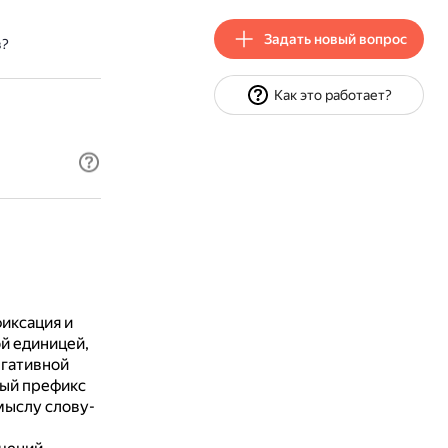
Задать новый вопрос
в?
Как это работает?
фиксация и
й единицей,
егативной
ный префикс
мыслу слову-