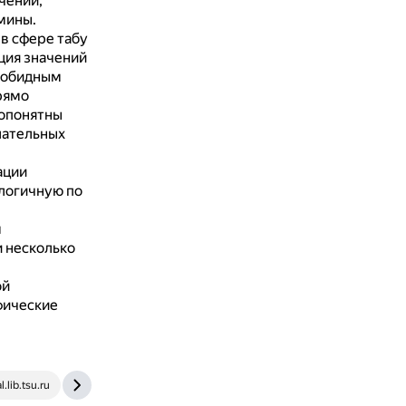
чений,
мины.
в сфере табу
ия значений
езобидным
рямо
опонятны
лательных
ации
алогичную по
м
и несколько
ой
фические
al.lib.tsu.ru
studfile.net