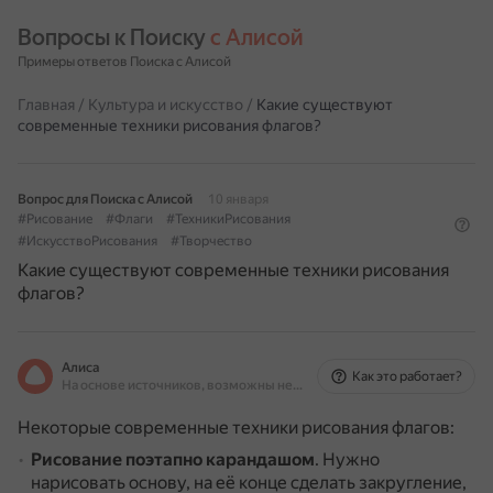
Вопросы к Поиску 
с Алисой
Примеры ответов Поиска с Алисой
Главная
/
Культура и искусство
/
Какие существуют
современные техники рисования флагов?
Вопрос для Поиска с Алисой
10 января
#Рисование
#Флаги
#ТехникиРисования
#ИскусствоРисования
#Творчество
Какие существуют современные техники рисования
флагов?
Алиса
Как это работает?
На основе источников, возможны неточности
Некоторые современные техники рисования флагов:
Рисование поэтапно карандашом
.
Нужно
нарисовать основу, на её конце сделать закругление,