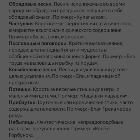
Обрядовые песни
.
Песни, исполняемые во время
народных обрядов и праздников, несущие в себе
обрядовый смысл.
Пример: «Купальская».
Частушки
.
Короткие четверостишия сатирического,
юмористического или лирического содержания.
Пример: «Ах вы, сени, мои сени».
Пословицы и поговорки
.
Краткие высказывания,
передающие народный опыт и мудрость в
обобщённой и запоминающейся форме.
Пример: «Без
труда не выловишь и рыбку из пруда».
Колыбельные песни
.
Песни для укачивания детей с
целью усыпления.
Пример: «Спи, младенец мой
прекрасный».
Потешки
.
Короткие весёлые стишки для игры с
маленькими детьми.
Пример: «Ладушки-ладушки».
Прибаутки
.
Шуточные или иронические стихи, часто
содержащие нелепости.
Пример: «Ехал Грека через
реку».
Небылицы
.
Фантастические, неправдоподобные
рассказы, преувеличения.
Пример: «Конёк-
Горбунок».