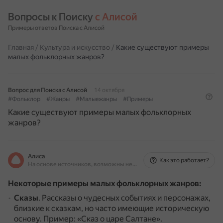
Вопросы к Поиску 
с Алисой
Примеры ответов Поиска с Алисой
Главная
/
Культура и искусство
/
Какие существуют примеры
малых фольклорных жанров?
Вопрос для Поиска с Алисой
14 октября
#Фольклор
#Жанры
#Малыежанры
#Примеры
Какие существуют примеры малых фольклорных
жанров?
Алиса
Как это работает?
На основе источников, возможны неточности
Некоторые примеры малых фольклорных жанров:
Сказы
.
Рассказы о чудесных событиях и персонажах,
близкие к сказкам, но часто имеющие историческую
основу.
Пример: «Сказ о царе Салтане».