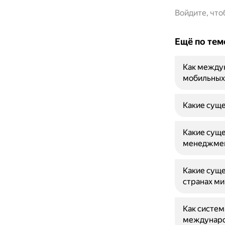
Войдите, чт
Ещё по тем
Как между
мобильных
Какие сущ
Какие сущ
менеджмен
Какие сущ
странах ми
Как систем
междунаро