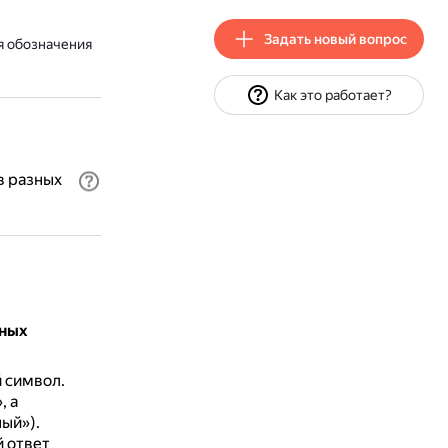
Задать новый вопрос
я обозначения
Как это работает?
в разных
зных
й символ.
, а
ый»).
й ответ