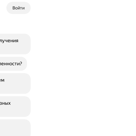
Войти
злучения
ленности?
ем
азных