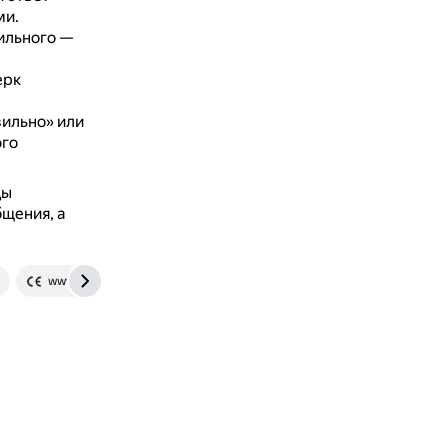
ми.
ильного —
ерк
вильно» или
ого
цы
щения, а
www.icqc.eu