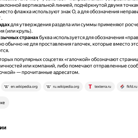
аклонной вертикальной линией, подчёркнутой двумя точка
есто флажка используют знак O, а для обозначения неправ
✓.
ндах
для утверждения раздела или суммы применяют росч
я (или круль).
зычных странах
буква используется для обозначения «пра
но обычно не для проставления галочек, которые вместо эт
тся.
торых популярных соцсетях «галочкой» обозначают страни
ичностей или компаний, либо помечают отправленные сооб
очкой» — прочитанные адресатом.
en.wikipedia.org
ru.wikipedia.org
texterra.ru
fkfd.ru
ске
ии