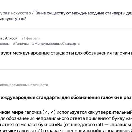
ура и искусство
/
Какие существуют международные стандарты дл
ых культурах?
а с Алисой
21 февраля
мволы
#Галочка
#МеждународныеСтандарты
вуют международные стандарты для обозначения галочки 
ников, возможны неточности
еждународные стандарты для обозначения галочки в ра
чном мире
галочка (✓, ✔) используется как утвердительны
ля обозначения неправильного ответа применяют букву «a»
ответ отмечают буквой «R» (от шведского rätt — «правильн
м языке
галочка (✓) означает «неправильный», а правильны