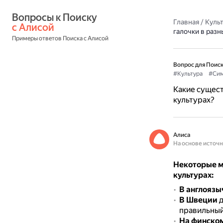
Вопросы к Поиску 
Главная
/
Культ
с Алисой
галочки в разн
Примеры ответов Поиска с Алисой
Вопрос для Поиск
#Культура
#Си
Какие сущест
культурах?
Алиса
На основе источ
Некоторые м
культурах:
В англоязы
В Швеции
д
правильный 
На финско