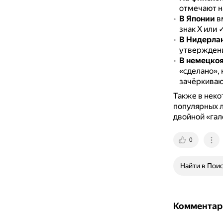
отмечают н
В Японии
вм
знак X или 
В Нидерла
утверждени
В немецкоя
«сделано», 
зачёркиваю
Также в неко
популярных л
двойной «гал
0
Найти в Пои
Комментар