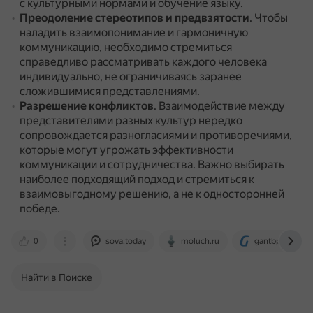
с культурными нормами и обучение языку.
Преодоление стереотипов и предвзятости
.
Чтобы
наладить взаимопонимание и гармоничную
коммуникацию, необходимо стремиться
справедливо рассматривать каждого человека
индивидуально, не ограничиваясь заранее
сложившимися представлениями.
Разрешение конфликтов
.
Взаимодействие между
представителями разных культур нередко
сопровождается разногласиями и противоречиями,
которые могут угрожать эффективности
коммуникации и сотрудничества.
Важно выбирать
наиболее подходящий подход и стремиться к
взаимовыгодному решению, а не к односторонней
победе.
0
sova.today
moluch.ru
gantbpm.ru
Найти в Поиске