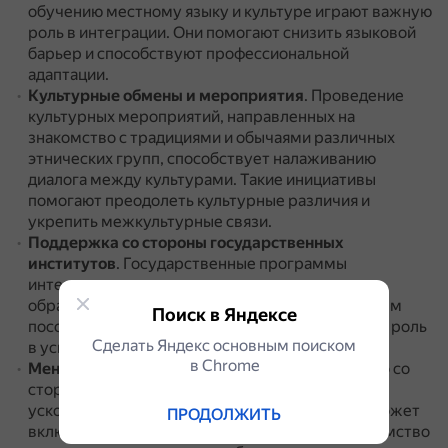
обучению местному языку и культуре играют важную
роль в интеграции.
Они помогают снизить языковой
барьер и способствуют профессиональной
адаптации.
Культурные обмены и мероприятия
.
Проведение
культурных мероприятий, направленных на
знакомство с традициями и обычаями различных
этнических групп, способствует налаживанию
диалога между культурами.
Такие инициативы
помогают преодолеть культурные различия и
укрепить межкультурные связи.
Поддержка со стороны государственных
институтов
.
Государственные программы
интеграции, предоставляющие доступ к
образованию, медицинским услугам, социальным
Поиск в Яндексе
пособиям и трудоустройству, играют ключевую роль
Сделать Яндекс основным поиском
в успешной интеграции.
в Сhrome
Менторство и наставничество
.
Наставничество со
стороны местных жителей может значительно
ускорить процесс культурной адаптации.
Это может
ПРОДОЛЖИТЬ
включать помощь в повседневной жизни, знакомство