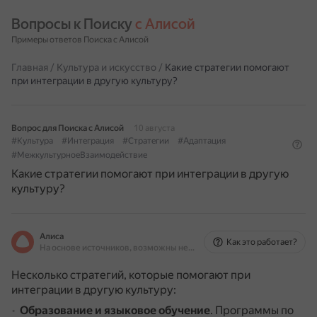
Вопросы к Поиску 
с Алисой
Примеры ответов Поиска с Алисой
Главная
/
Культура и искусство
/
Какие стратегии помогают
при интеграции в другую культуру?
Вопрос для Поиска с Алисой
10 августа
#Культура
#Интеграция
#Стратегии
#Адаптация
#МежкультурноеВзаимодействие
Какие стратегии помогают при интеграции в другую
культуру?
Алиса
Как это работает?
На основе источников, возможны неточности
Несколько стратегий, которые помогают при
интеграции в другую культуру:
Образование и языковое обучение
.
Программы по