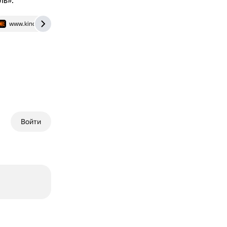
ль».
www.kinopoisk.ru
dzen.ru
Войти