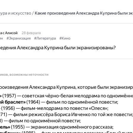
ура и искусство
/
Какие произведения Александра Куприна были э
а с Алисой
28 февраля
ин
#Экранизация
#Литература
#Кино
ведения Александра Куприна были экранизированы?
ников, возможны неточности
роизведения Александра Куприна, которые были экранизир
»
(1957) — советская чёрно-белая мелодрама по одноимённо
й браслет»
(1964) — фильм по одноимённой повести;
»
(1956) — фильм-мелодрама по повести «Олеся»;
71) — фильм режиссёра Бориса Ивченко по той же повести;
0) — фильм по одноимённой повести;
ель»
(1955) — экранизация одноимённого рассказа;