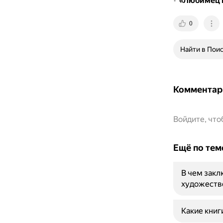
«Любимец 
0
Найти в Пои
Комментар
Войдите, чт
Ещё по тем
В чем закл
художеств
Какие книг