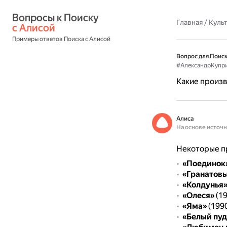
Вопросы к Поиску 
Главная
/
Культ
с Алисой
Примеры ответов Поиска с Алисой
Вопрос для Поиск
#АлександрКупр
Какие произ
Алиса
На основе источ
Некоторые п
«Поединок
«Гранатовы
«Колдунья
«Олеся»
(19
«Яма»
(199
«Белый пуд