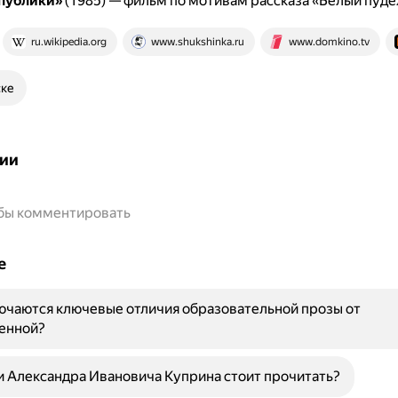
публики»
(1985) — фильм по мотивам рассказа «Белый пуде
ru.wikipedia.org
www.shukshinka.ru
www.domkino.tv
ске
ии
обы комментировать
е
ючаются ключевые отличия образовательной прозы от
енной?
и Александра Ивановича Куприна стоит прочитать?