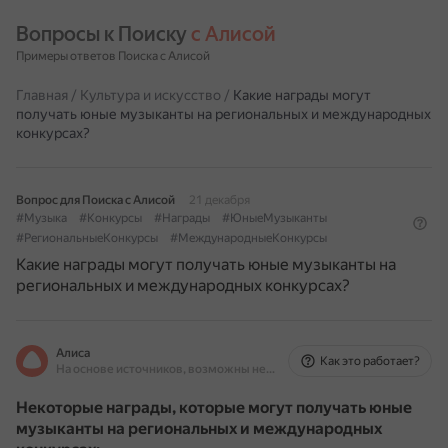
Вопросы к Поиску 
с Алисой
Примеры ответов Поиска с Алисой
Главная
/
Культура и искусство
/
Какие награды могут
получать юные музыканты на региональных и международных
конкурсах?
Вопрос для Поиска с Алисой
21 декабря
#Музыка
#Конкурсы
#Награды
#ЮныеМузыканты
#РегиональныеКонкурсы
#МеждународныеКонкурсы
Какие награды могут получать юные музыканты на
региональных и международных конкурсах?
Алиса
Как это работает?
На основе источников, возможны неточности
Некоторые награды, которые могут получать юные
музыканты на региональных и международных