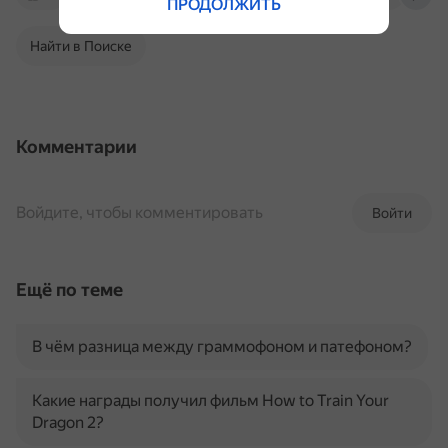
ПРОДОЛЖИТЬ
Найти в Поиске
Комментарии
Войдите, чтобы комментировать
Войти
Ещё по теме
В чём разница между граммофоном и патефоном?
Какие награды получил фильм How to Train Your
Dragon 2?