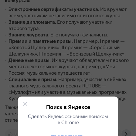
конкурсах:
Электронные сертификаты участника
.
Их вручают
всем участникам независимо от итогов конкурса.
Звание дипломанта
.
Его получают участники
второго тура.
Звание лауреата
.
Его получают финалисты.
Премии и памятные призы
.
Например, I премия —
«Золотой Щелкунчик», II премия — «Серебряный
Щелкунчик», III премия — «Бронзовый Щелкунчик».
Денежные призы
.
Их вручают обладателям первого
места в некоторых конкурсах, например, «Моя
Россия: музыкальное путешествие».
Специальные призы
.
Например, участие в съёмках
главного музыкального проекта RUTUBE —
«Музлофт» или участие в музыкальных программах
Культурного центра Елены Образцовой в 2025 году.
Поиск в Яндексе
Также партнёры и спонсоры конкурсов могут
учреждать дополнительные премии, призы и
Сделать Яндекс основным поиском
стипендии.
в Сhrome
0
xn--80aeiaabinmlhqnp6andfi6h6bza.xn--p1ai