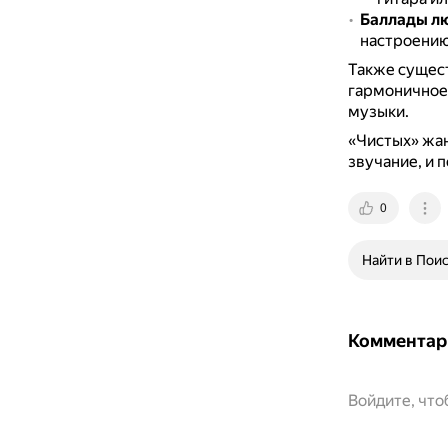
Баллады лю
настроению
Также сущест
гармоничное 
музыки.
«Чистых» жан
звучание, и 
0
Найти в Пои
Комментар
Войдите, чт