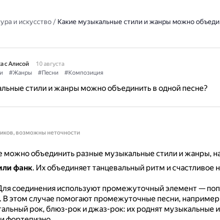
ура и искусство
/
Какие музыкальные стили и жанры можно объеди
а с Алисой
10 августа
и
#Жанры
#Песни
#Композиция
льные стили и жанры можно объединить в одной песне?
ников, возможны неточности
е можно объединить разные музыкальные стили и жанры, н
 или фанк
.
Их объединяет танцевальный ритм и счастливое 
Для соединения используют промежуточный элемент — поп
.
В этом случае помогают промежуточные песни, например
альный рок, блюз-рок и джаз-рок: их роднят музыкальные
ли фортепиано.