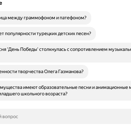
е
ница между граммофоном и патефоном?
ет популярности турецких детских песен?
ня 'День Победы' столкнулась с сопротивлением музыкаль
енности творчества Олега Газманова?
имущества имеют образовательные песни и анимационные 
младшего школьного возраста?