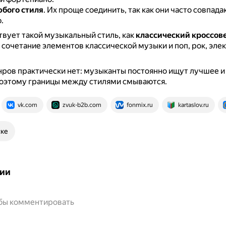
бого стиля
.
Их проще соединить, так как они часто совпада
.
вует такой музыкальный стиль, как
классический кроссов
сочетание элементов классической музыки и поп, рок, эле
ров практически нет: музыканты постоянно ищут лучшее и
поэтому границы между стилями смываются.
vk.com
zvuk-b2b.com
fonmix.ru
kartaslov.ru
ске
ии
обы комментировать