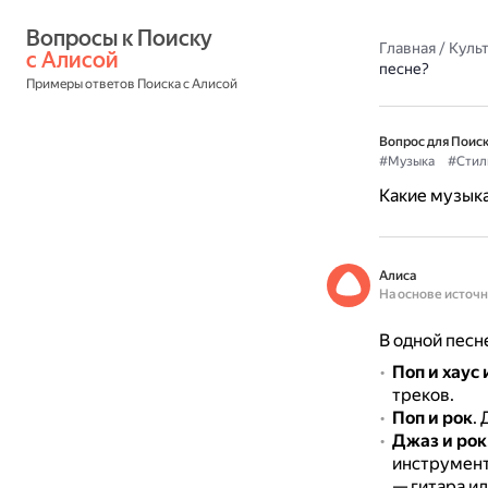
Вопросы к Поиску 
Главная
/
Культ
с Алисой
песне?
Примеры ответов Поиска с Алисой
Вопрос для Поиск
#Музыка
#Стил
Какие музыка
Алиса
На основе источ
В одной песн
Поп и хаус
треков.
Поп и рок
.
Джаз и рок
инструмент
— гитара и