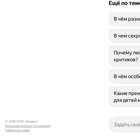
Ещё по тем
В чём раз
В чем секр
Почему пес
критиков?
В чём особ
Какие пре
для детей 
© 2026 ООО «Яндекс»
Пользовательское соглашение
Связаться с нами