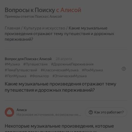
Вопросы к Поиску 
с Алисой
Примеры ответов Поиска с Алисой
Главная
/
Культура и искусство
/
Какие музыкальные
произведения отражают тему путешествия и дорожных
переживаний?
Вопрос для Поиска с Алисой
28 апреля
#Музыка
#Путешествия
#ДорожныеПереживания
#ТемаПутешествий
#КлассическаяМузыка
#РокМузыка
#ПопМузыка
#Фольклор
#ЭтническаяМузыка
Какие музыкальные произведения отражают тему
путешествия и дорожных переживаний?
Алиса
Как это работает?
На основе источников, возможны неточности
Некоторые музыкальные произведения, которые