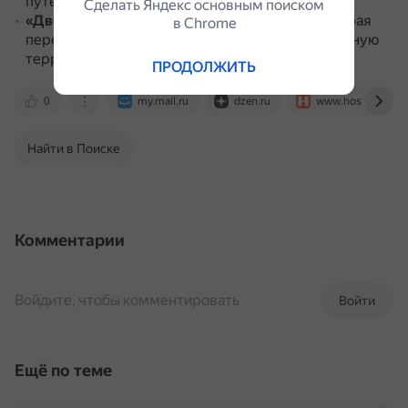
путешествиях.
Сделать Яндекс основным поиском
«Двое из нас»
— песня группы The Beatles, которая
в Сhrome
передаёт ощущение путешествия на неизведанную
территорию с кем-то особенным.
ПРОДОЛЖИТЬ
0
my.mail.ru
dzen.ru
www.hostelworld
Найти в Поиске
Комментарии
Войдите, чтобы комментировать
Войти
Ещё по теме