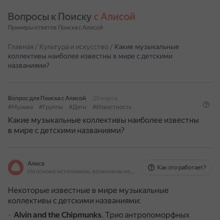
Вопросы к Поиску 
с Алисой
Примеры ответов Поиска с Алисой
Главная
/
Культура и искусство
/
Какие музыкальные
коллективы наиболее известны в мире с детскими
названиями?
Вопрос для Поиска с Алисой
20 марта
#Музыка
#Группы
#Дети
#Известность
Какие музыкальные коллективы наиболее известны
в мире с детскими названиями?
Алиса
Как это работает?
На основе источников, возможны неточности
Некоторые известные в мире музыкальные
коллективы с детскими названиями:
Alvin and the Chipmunks
.
Трио антропоморфных