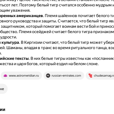
тьсот лет.
Поэтому белый тигр считался особенно мудрым 
ющим уважения.
коренных американцев
.
Племя шайеннов почитает белого ти
овного руководства и защиты.
Считается, что белый тигр яв
защитником, который помогает воинам вести бой и принос
 общество.
Племя осейджей считает белого тигра признаком
мудрости.
 культура
.
В Киргизии считают, что белый тигр может убер
тей.
Шаманы, впадая в транс во время ритуального танца, вз
.
ийские тексты
.
В них белые тигры известны как «посланни
ества и царя богов, который ездил на белом слоне.
www.astromeridian.ru
russian-emirates.com
chudesamag.r
ске
ии