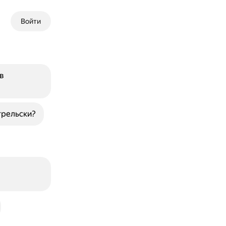
Войти
в
грельски?