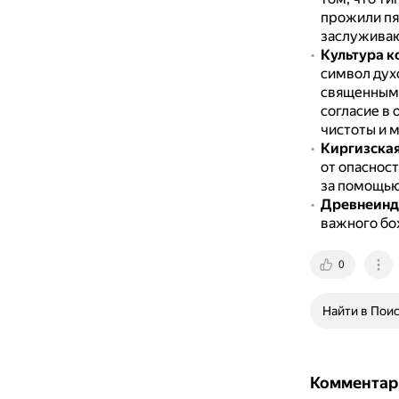
прожили пя
заслужива
Культура 
символ дух
священным 
согласие в
чистоты и 
Киргизская
от опаснос
за помощью
Древнеинд
важного бож
0
Найти в Пои
Комментар