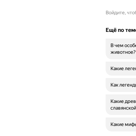
Войдите, чт
Ещё по тем
В чем особ
животное?
Какие леге
Как легенд
Какие древ
славянской
Какие мифы