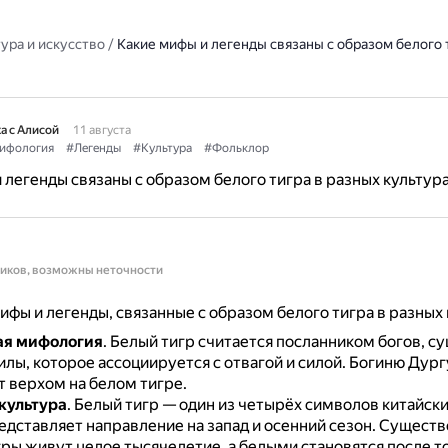
ура и искусство
/
Какие мифы и легенды связаны с образом белого 
а с Алисой
11 августа
ифология
#Легенды
#Культура
#Фольклор
 легенды связаны с образом белого тигра в разных культур
ников, возможны неточности
фы и легенды, связанные с образом белого тигра в разных 
ая мифология
.
Белый тигр считается посланником богов, с
лы, которое ассоциируется с отвагой и силой.
Богиню Дург
 верхом на белом тигре.
культура
.
Белый тигр — один из четырёх символов китайски
едставляет направление на запад и осенний сезон.
Существ
гры живут целое тысячелетие, а белыми становятся после то