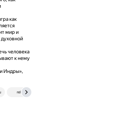
и
гра как
ляется
ит мир и
 духовной
ечь человека
ывают к нему
ки Индры»,
u
religion.fandom.com
www.prostranstvo.media