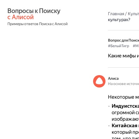
Вопросы к Поиску 
Главная
/
Культ
с Алисой
культурах?
Примеры ответов Поиска с Алисой
Вопрос для Поиск
#БелыйТигр
#М
Какие мифы и
Алиса
На основе источ
Некоторые ми
Индуистск
огромной си
изображают
Китайская 
который пр
том, что ти