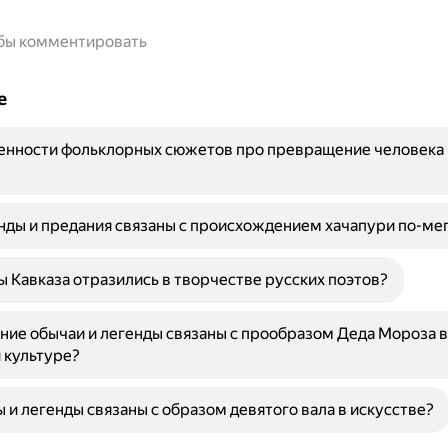
обы комментировать
е
енности фольклорных сюжетов про превращение человека 
нды и предания связаны с происхождением хачапури по-ме
ы Кавказа отразились в творчестве русских поэтов?
ние обычаи и легенды связаны с прообразом Деда Мороза в
 культуре?
 и легенды связаны с образом девятого вала в искусстве?