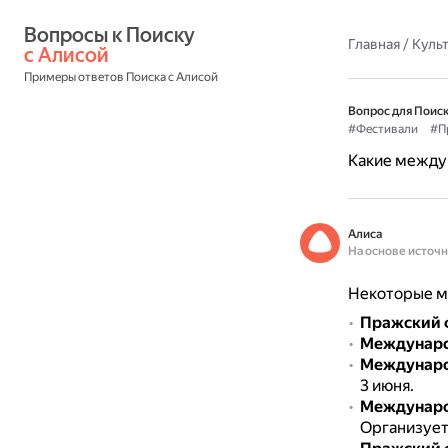
Вопросы к Поиску 
Главная
/
Культ
с Алисой
Примеры ответов Поиска с Алисой
Вопрос для Поиск
#Фестивали
#П
Какие между
Алиса
На основе источ
Некоторые м
Пражский ф
Междунаро
Междунаро
3 июня.
Международ
Организует