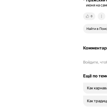
Пражский ф
июня на са
0
Найти в Пои
Комментар
Войдите, чт
Ещё по тем
Как карнав
Как тради