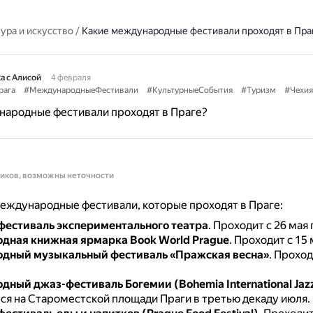
ура и искусство
/
Какие международные фестивали проходят в Пра
а с Алисой
4 февраля
рага
#МеждународныеФестивали
#КультурныеСобытия
#Туризм
#Чехия
народные фестивали проходят в Праге?
ников, возможны неточности
еждународные фестивали, которые проходят в Праге:
естиваль экспериментального театра
.
Проходит с 26 мая 
дная книжная ярмарка Book World Prague
.
Проходит с 15 
дный музыкальный фестиваль «Пражская весна»
.
Проходи
ный джаз-фестиваль Богемии (Bohemia International Jazz 
ся на Староместской площади Праги в третью декаду июля.