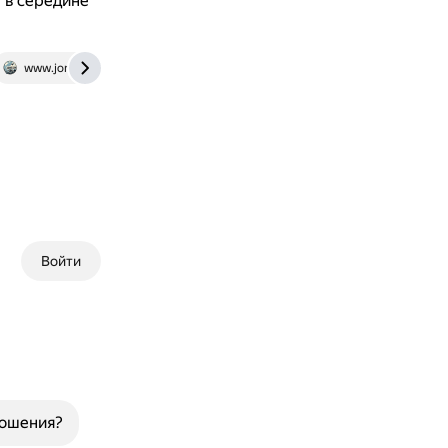
 в середине
www.jonesaroundtheworld.com
eaff.eu
www.turizm.com
Войти
ношения?