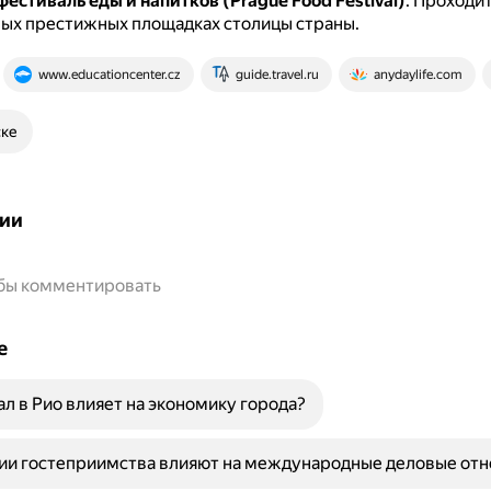
естиваль еды и напитков (Prague Food Festival)
.
Проходит
мых престижных площадках столицы страны.
www.educationcenter.cz
guide.travel.ru
anydaylife.com
ске
ии
обы комментировать
е
ал в Рио влияет на экономику города?
ции гостеприимства влияют на международные деловые от