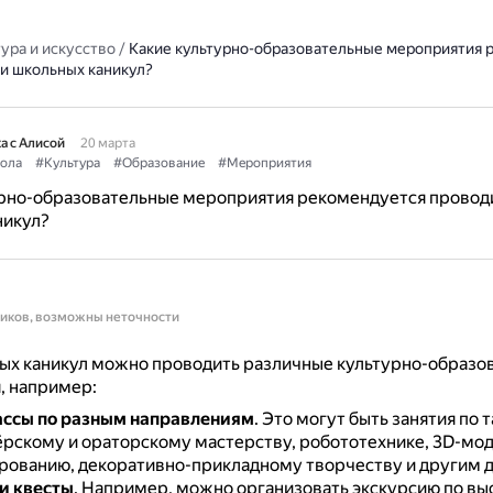
ура и искусство
/
Какие культурно-образовательные мероприятия 
ни школьных каникул?
а с Алисой
20 марта
ола
#Культура
#Образование
#Мероприятия
урно-образовательные мероприятия рекомендуется проводи
никул?
ников, возможны неточности
ных каникул можно проводить различные культурно-образо
, например:
ассы по разным направлениям
.
Это могут быть занятия по 
тёрскому и ораторскому мастерству, робототехнике, 3D-мо
ованию, декоративно-прикладному творчеству и другим 
и квесты
.
Например, можно организовать экскурсию по вы