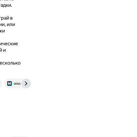
гадки.
рай в
и, или
ки
ические
й и
есколько
www.m24.ru