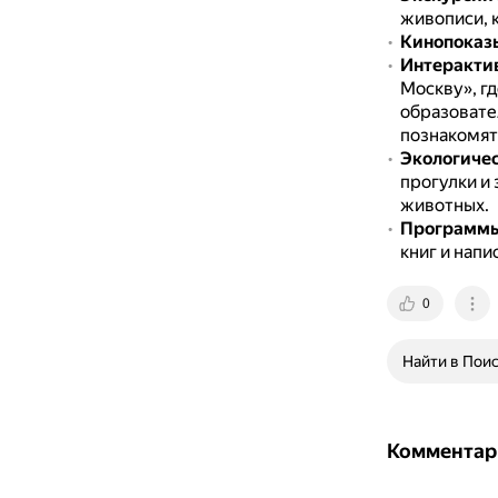
живописи, к
Кинопоказ
Интеракти
Москву», г
образовате
познакомятс
Экологиче
прогулки и 
животных.
Программы
книг и напи
0
Найти в Пои
Комментар