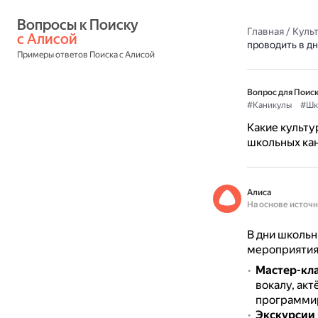
Вопросы к Поиску 
Главная
/
Культ
с Алисой
проводить в д
Примеры ответов Поиска с Алисой
Вопрос для Поиск
#Каникулы
#Шк
Какие культ
школьных ка
Алиса
На основе источ
В дни школь
мероприятия
Мастер-кл
вокалу, ак
программир
Экскурсии 