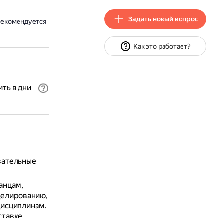
Задать новый вопрос
рекомендуется
Как это работает?
ть в дни
вательные
танцам,
делированию,
дисциплинам.
ставке