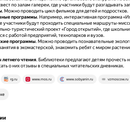
вест по залам галереи, где участники будут разгадывать за
ы
.
Можно проводить цикл фильмов для детей и подростков.
вные программы
.
Например, интерактивная программа «Иг
де участники будут проходить специальные маршруты-мисси
льно-туристический проект «Город открытий», где школьни
я с работой предприятий, технопарков и вузов.
ские программы
.
Можно проводить познавательные эколог
занятия в экомастерской, знакомить ребят с миром растени
 летнего чтения
.
Библиотеки предлагают детям прочесть н
сать о них отзывы в специальных читательских дневниках.
rg.ru
www.mos.ru
www.sobyanin.ru
vzmoscow.ru
ске
ии