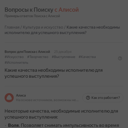
Вопросы к Поиску 
с Алисой
Примеры ответов Поиска с Алисой
Главная
/
Культура и искусство
/
Какие качества необходимы
исполнителю для успешного выступления?
Вопрос для Поиска с Алисой
25 декабря
#Искусство
#Творчество
#Выступление
#Качества
#Исполнитель
Какие качества необходимы исполнителю для
успешного выступления?
Алиса
Как это работает?
На основе источников, возможны неточности
Некоторые качества, необходимые исполнителю для
успешного выступления:
Воля
.
Позволяет снимать импульсивность во время