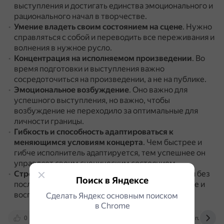
выступления и достигать единства эмоционального и
рационального начал в творчестве.
Умение владеть своим состоянием на сцене
.
Нужно
справляться с собой и переводить все переживания и
волнения в нужное русло.
Концентрация на исполняемом произведении
.
Во
время подготовки и выступления важно
сосредоточиться на произведении, а не на публике.
Эмоциональное возбуждение
.
Оно важно для
успешного выступления, но важно, чтобы
возбуждение не переходило за оптимальные для
личности границы.
Гибкость и способность адаптироваться к
меняющимся условиям концерта
.
Чем быстрее и
гибче исполнитель адаптируется, тем успешнее он
управляет своим сценическим состоянием.
Стрессоустойчивость
.
Нужно уметь грамотно и без
Поиск в Яндексе
последствий отказывать, быть готовым к критике и
воспринимать её адекватно.
Сделать Яндекс основным поиском
в Сhrome
0
proza.ru
4brain.ru
nsportal.ru